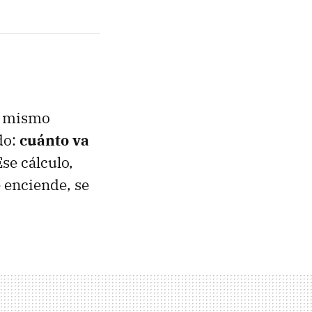
el mismo
do:
cuánto va
Ese cálculo,
e enciende, se