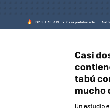
HOY SE HABLA DE
Casa prefabricada
Netfl
Casi do
contien
tabú con
mucho 
Un estudio 