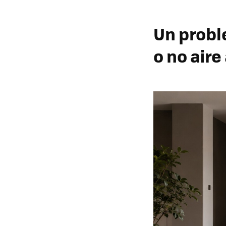
Un probl
o no air