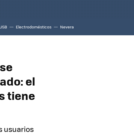
USB
Electrodomésticos
Nevera
 se
ado: el
s tiene
s usuarios