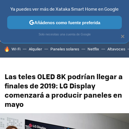
Ya puedes ver más de Xataka Smart Home en Google
TELEVISORES
CONTENIDOS SMART TV
SELECCIÓN
HOG
Añádenos como fuente preferida
Solo necesitas una cuenta de Google
×
HOY SE HABLA DE
Wi-Fi
Alquiler
Paneles solares
Netflix
Altavoces
Las teles OLED 8K podrían llegar a
finales de 2019: LG Display
comenzará a producir paneles en
mayo