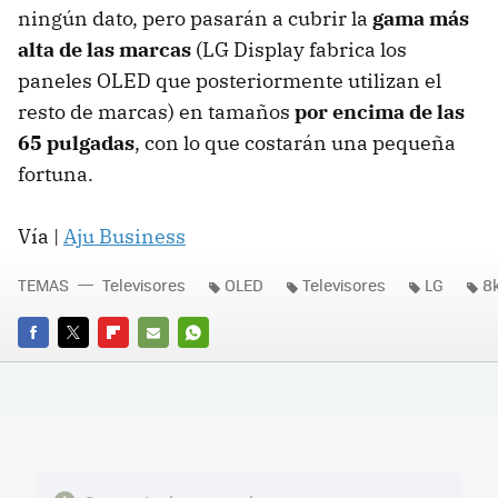
ningún dato, pero pasarán a cubrir la
gama más
alta de las marcas
(LG Display fabrica los
paneles OLED que posteriormente utilizan el
resto de marcas) en tamaños
por encima de las
65 pulgadas
, con lo que costarán una pequeña
fortuna.
Vía |
Aju Business
TEMAS
Televisores
OLED
Televisores
LG
8
FACEBOOK
TWITTER
FLIPBOARD
E-
WHATSAPP
MAIL