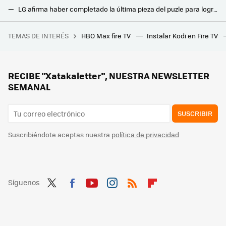
LG afirma haber completado la última pieza del puzle para lograr el "televisor OLED soñado": así mejoran su calidad de imagen
Los fabricantes chinos están haciendo temblar a Samsung y a LG: Hisense y TCL, en el podio del mercado de las Smart TVs 'premium'
TEMAS DE INTERÉS
HBO Max fire TV
Instalar Kodi en Fire TV
'The Brutalist' es una de las mejores y más grandes películas del siglo XXI... hasta que su intermedio hace acto de presencia
Llevan años maltratando las principales Smart TV del mercado para ver si se estropean. Los resultados sorprenden enormemente
Ver dos de las mejores series del año gratis y mucho más. Así puedes hacerlo si tienes una PlayStation 4 o una PlayStation 5
RECIBE "Xatakaletter", NUESTRA NEWSLETTER
SEMANAL
SUSCRIBIR
Suscribiéndote aceptas nuestra
política de privacidad
Síguenos
Twit
Fac
You
Inst
RSS
Flip
ter
ebo
tub
agr
boa