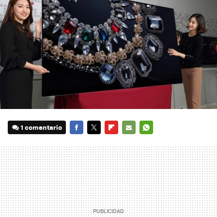
1 comentario
FACEBOOK
TWITTER
FLIPBOARD
E-
WHATSAPP
MAIL