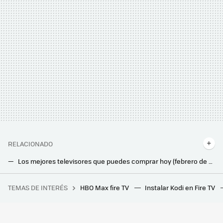
RELACIONADO
Los mejores televisores que puedes comprar hoy (febrero de 2026): Smart TV recomendadas para tener una imagen y sonido de cine
Qué fue de las teles Super OLED de Samsung: una tecnología que la compañía abandonó para dejarle el pastel a LG
TEMAS DE INTERÉS
HBO Max fire TV
Instalar Kodi en Fire TV
La película de superhéroes más taquillera de la historia vuelve a los cines para repetir el éxito con una versión más larga
Los nuevos proyectores láser portátiles de XGIMI quieren que puedas montarte una pantalla gigante en cualquier parte de la casa