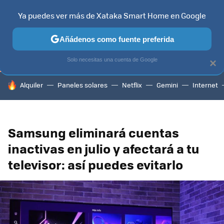
Ya puedes ver más de Xataka Smart Home en Google
TELEVISORES
CONTENIDOS SMART TV
SELECCIÓN
HOG
Añádenos como fuente preferida
Solo necesitas una cuenta de Google
×
HOY SE HABLA DE
Alquiler
Paneles solares
Netflix
Gemini
Internet
Samsung eliminará cuentas
inactivas en julio y afectará a tu
televisor: así puedes evitarlo