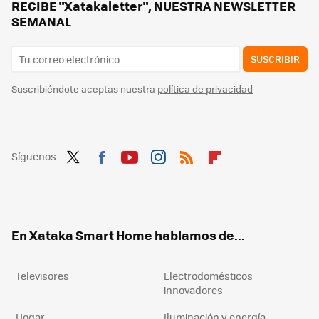
Se acabó el grito del vecino cantando el gol antes de verlo en mi tele: así veré a España sin el temido retraso de emisión
RECIBE "Xatakaletter", NUESTRA NEWSLETTER
SEMANAL
SUSCRIBIR
Suscribiéndote aceptas nuestra
política de privacidad
Síguenos
Twit
Fac
You
Inst
RSS
Flip
ter
ebo
tub
agr
boa
ok
e
am
rd
En Xataka Smart Home hablamos de...
Televisores
Electrodomésticos
innovadores
Hogar
Iluminación y energía