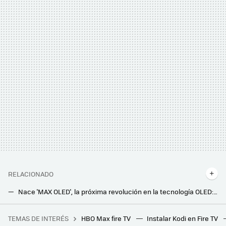
RELACIONADO
Nace 'MAX OLED', la próxima revolución en la tecnología OLED: promete más brillo y más vida útil en los paneles
Llevan años maltratando las principales Smart TV del mercado para ver si se estropean. Los resultados sorprenden enormemente
TEMAS DE INTERÉS
HBO Max fire TV
Instalar Kodi en Fire TV
28 autoras para informarse y reflexionar sobre videojuegos