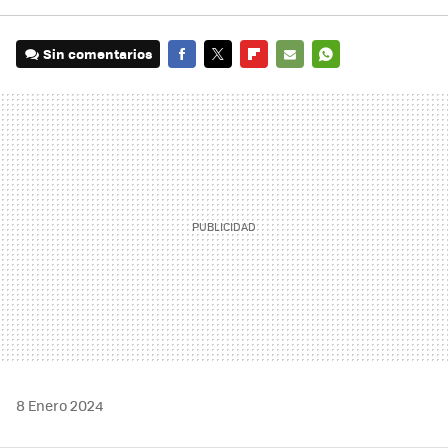
Sin comentarios
FACEBOOK
TWITTER
FLIPBOARD
E-
WHATSAPP
MAIL
8 Enero 2024