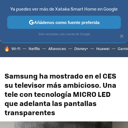
Ya puedes ver más de Xataka Smart Home en Google
TELEVISORES
CONTENIDOS SMART TV
SELECCIÓN
HOG
Añádenos como fuente preferida
Solo necesitas una cuenta de Google
×
HOY SE HABLA DE
Wi-Fi
Netflix
Altavoces
Disney+
Huawei
Gami
Samsung ha mostrado en el CES
su televisor más ambicioso. Una
tele con tecnología MICRO LED
que adelanta las pantallas
transparentes