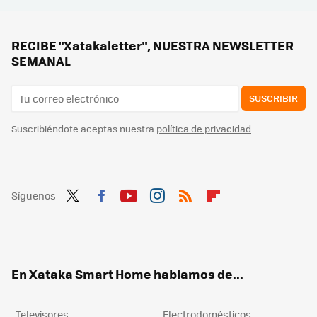
Después de tantos años descartando el OLED, ahora es el arma más poderosa de Samsung: este ha sido el giro inesperado en sus teles
Después de probar la inteligencia artificial en la tele, lo tengo claro: va a cambiarlo todo
RECIBE "Xatakaletter", NUESTRA NEWSLETTER
SEMANAL
SUSCRIBIR
Suscribiéndote aceptas nuestra
política de privacidad
Síguenos
Twit
Fac
You
Inst
RSS
Flip
ter
ebo
tub
agr
boa
ok
e
am
rd
En Xataka Smart Home hablamos de...
Televisores
Electrodomésticos