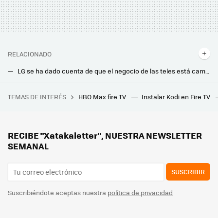
RELACIONADO
LG se ha dado cuenta de que el negocio de las teles está cambiando. Y por eso quiere meter más publicidad en tu Smart TV
Las teles gigantes están comiendo tanto terreno a los proyectores que ni los cines se libran: el HDR es la clave
TEMAS DE INTERÉS
HBO Max fire TV
Instalar Kodi en Fire TV
El equipo de '28 días después' hizo otra película magistral pero injustamente olvidada. Un intenso thriller espacial en Disney+ con un reparto estelar
El nuevo televisor de TCL llega con panel miniLED de última generación, sonido Bang & Olufsen y hasta 3000 nits de brillo
Movistar Plus+ estrenará dos nuevos canales de TV deportivos este mes, uno de ellos en 4K, y ya tiene sustituto para Disney Channel
RECIBE "Xatakaletter", NUESTRA NEWSLETTER
SEMANAL
SUSCRIBIR
Suscribiéndote aceptas nuestra
política de privacidad