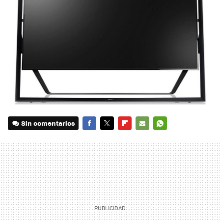
Sin comentarios
FACEBOOK
TWITTER
FLIPBOARD
E-
WHATSAPP
MAIL