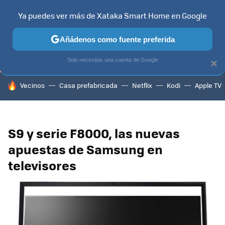
Ya puedes ver más de Xataka Smart Home en Google
TELEVISORES
CONTENIDOS SMART TV
SELECCIÓN
HOG
Añádenos como fuente preferida
Solo necesitas una cuenta de Google
×
HOY SE HABLA DE
Vecinos
Casa prefabricada
Netflix
Kodi
Apple TV
S9 y serie F8000, las nuevas
apuestas de Samsung en
televisores