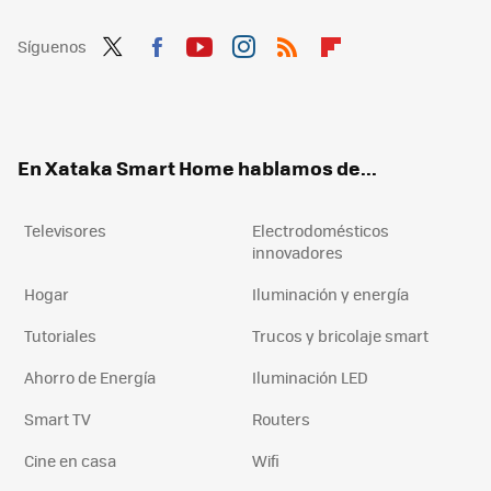
Síguenos
Twit
Fac
You
Inst
RSS
Flip
ter
ebo
tub
agr
boa
ok
e
am
rd
En Xataka Smart Home hablamos de...
Televisores
Electrodomésticos
innovadores
Hogar
Iluminación y energía
Tutoriales
Trucos y bricolaje smart
Ahorro de Energía
Iluminación LED
Smart TV
Routers
Cine en casa
Wifi