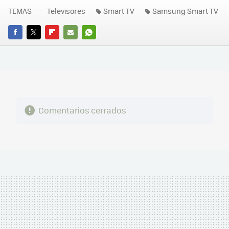
TEMAS
Televisores
Smart TV
Samsung Smart TV
FACEBOOK
TWITTER
FLIPBOARD
E-
WHATSAPP
MAIL
Comentarios cerrados