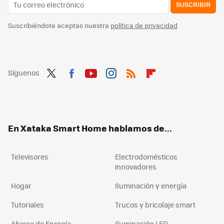
SUSCRIBIR
Suscribiéndote aceptas nuestra
política de privacidad
Síguenos
Twit
Fac
You
Inst
RSS
Flip
ter
ebo
tub
agr
boa
ok
e
am
rd
En Xataka Smart Home hablamos de...
Televisores
Electrodomésticos
innovadores
Hogar
Iluminación y energía
Tutoriales
Trucos y bricolaje smart
Ahorro de Energía
Iluminación LED