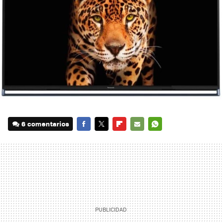
6 comentarios
FACEBOOK
TWITTER
FLIPBOARD
E-
WHATSAPP
MAIL