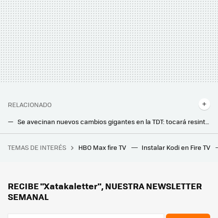
RELACIONADO
Se avecinan nuevos cambios gigantes en la TDT: tocará resintonizar y tener un receptor compatible si queremos seguir viéndola
Esto es lo que pasará a partir de enero de 2025 con el nuevo apagón de la TDT si no tienes una TV o decodificador compatible
TEMAS DE INTERÉS
HBO Max fire TV
Instalar Kodi en Fire TV
Hay vida más allá de Windows y Mac: los Chromebooks son perfectos para trabajar o estudiar y estos son los mejores
He probado la inteligencia artificial en el televisor y lo tengo claro: va a cambiarlo todo
Después de tantos años descartando el OLED, ahora es el arma más poderosa de Samsung: este ha sido el giro inesperado en sus teles
RECIBE "Xatakaletter", NUESTRA NEWSLETTER
SEMANAL