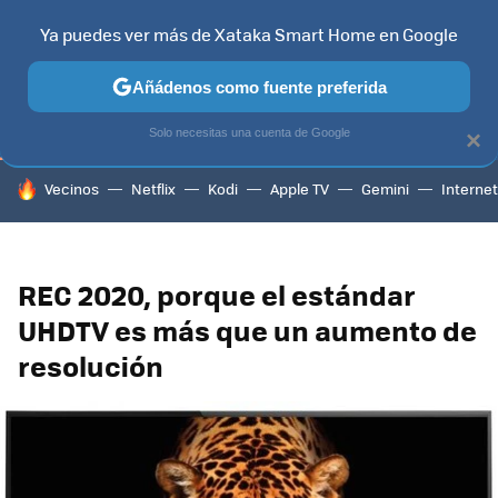
Ya puedes ver más de Xataka Smart Home en Google
TELEVISORES
CONTENIDOS SMART TV
SELECCIÓN
HOG
Añádenos como fuente preferida
Solo necesitas una cuenta de Google
×
HOY SE HABLA DE
Vecinos
Netflix
Kodi
Apple TV
Gemini
Internet
REC 2020, porque el estándar
UHDTV es más que un aumento de
resolución