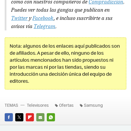
como con nuestros compañeros de
Compradicción
.
Puedes ver todas las gangas que publican en
Twitter
y
Facebook
, e incluso suscribirte a sus
avisos vía
Telegram
.
Nota: algunos de los enlaces aquí publicados son
de afiliados. A pesar de ello, ninguno de los
artículos mencionados han sido propuestos ni
por las marcas ni por las tiendas, siendo su
introducción una decisión única del equipo de
editores.
TEMAS
Televisores
Ofertas
Samsung
FACEBOOK
TWITTER
FLIPBOARD
E-
WHATSAPP