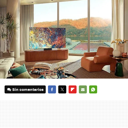
Sin comentarios
FACEBOOK
TWITTER
FLIPBOARD
E-
WHATSAPP
MAIL