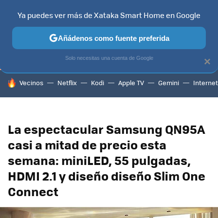
Ya puedes ver más de Xataka Smart Home en Google
TELEVISORES
CONTENIDOS SMART TV
SELECCIÓN
HOG
Añádenos como fuente preferida
Solo necesitas una cuenta de Google
×
HOY SE HABLA DE
Vecinos
Netflix
Kodi
Apple TV
Gemini
Internet
La espectacular Samsung QN95A
casi a mitad de precio esta
semana: miniLED, 55 pulgadas,
HDMI 2.1 y diseño diseño Slim One
Connect