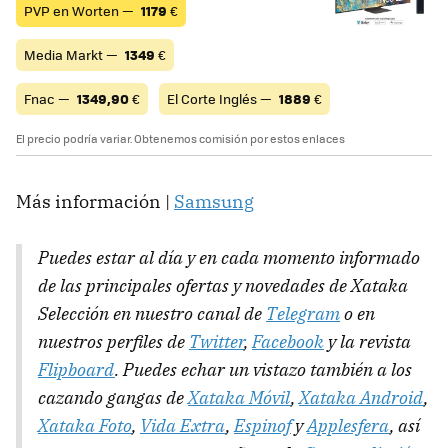
PVP en Worten —
1179
€
Media Markt —
1349
€
Fnac —
1349,90
€
El Corte Inglés —
1889
€
El precio podría variar. Obtenemos comisión por estos enlaces
Más información |
Samsung
Puedes estar al día y en cada momento informado
de las principales ofertas y novedades de Xataka
Selección en nuestro canal de
Telegram
o en
nuestros perfiles de
Twitter
,
Facebook
y la revista
Flipboard
. Puedes echar un vistazo también a los
cazando gangas de
Xataka Móvil
,
Xataka Android
,
Xataka Foto
,
Vida Extra
,
Espinof
y
Applesfera
, así