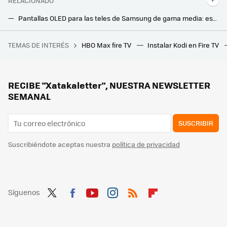
RELACIONADO
Pantallas OLED para las teles de Samsung de gama media: este es el jugoso acuerdo con LG que prepara la firma
La tecnología PHOLED puede ser el secreto para tener televisores OLED mucho más eficientes: la clave está en aprovechar la luz
TEMAS DE INTERÉS
HBO Max fire TV
Instalar Kodi en Fire TV
Un joven de 19 años hackeó el iPhone, fue contratado por Apple y terminó despedido por no contestar a un correo
RECIBE "Xatakaletter", NUESTRA NEWSLETTER
SEMANAL
SUSCRIBIR
Suscribiéndote aceptas nuestra
política de privacidad
Síguenos
Twit
Fac
You
Inst
RSS
Flip
ter
ebo
tub
agr
boa