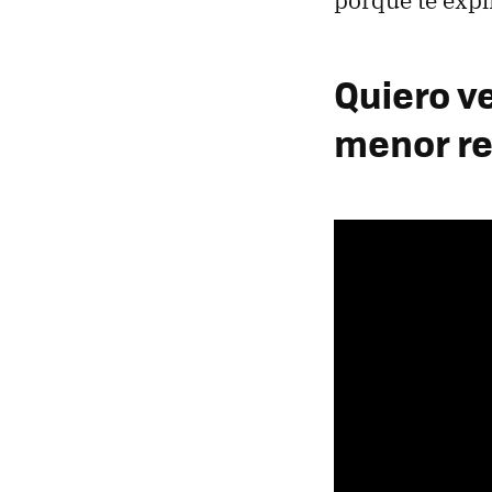
porque te expl
Quiero ve
menor re