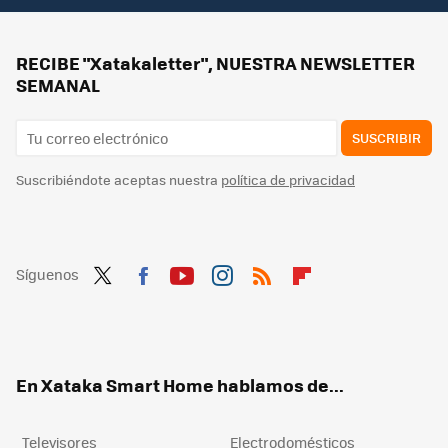
RECIBE "Xatakaletter", NUESTRA NEWSLETTER
SEMANAL
SUSCRIBIR
Suscribiéndote aceptas nuestra
política de privacidad
Síguenos
Twit
Fac
You
Inst
RSS
Flip
ter
ebo
tub
agr
boa
ok
e
am
rd
En Xataka Smart Home hablamos de...
Televisores
Electrodomésticos