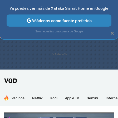
Ya puedes ver más de Xataka Smart Home en Google
TELEVISORES
CONTENIDOS SMART TV
SELECCIÓN
HOG
Añádenos como fuente preferida
Solo necesitas una cuenta de Google
×
VOD
HOY SE HABLA DE
Vecinos
Netflix
Kodi
Apple TV
Gemini
Interne