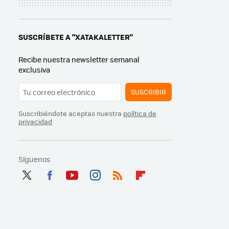
SUSCRÍBETE A "XATAKALETTER"
Recibe nuestra newsletter semanal
exclusiva
SUSCRIBIR
Suscribiéndote aceptas nuestra
política de
privacidad
Síguenos
Twit
Fac
You
Inst
RSS
Flip
ter
ebo
tub
agr
boa
ok
e
am
rd