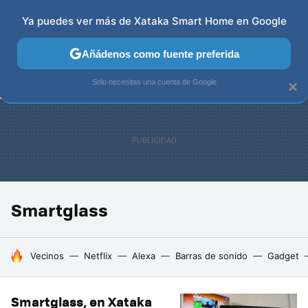
Ya puedes ver más de Xataka Smart Home en Google
TELEVISORES
CONTENIDOS SMART TV
SELECCIÓN
Añádenos como fuente preferida
Solo necesitas una cuenta de Google
×
Smartglass
HOY SE HABLA DE
Vecinos
Netflix
Alexa
Barras de sonido
Gadget
Smartglass, en Xataka