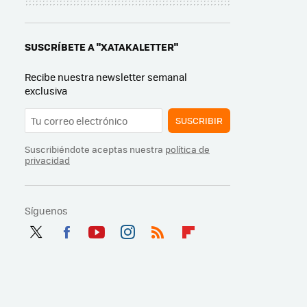
SUSCRÍBETE A "XATAKALETTER"
Recibe nuestra newsletter semanal
exclusiva
SUSCRIBIR
Suscribiéndote aceptas nuestra
política de
privacidad
Síguenos
Twit
Fac
You
Inst
RSS
Flip
ter
ebo
tub
agr
boa
ok
e
am
rd