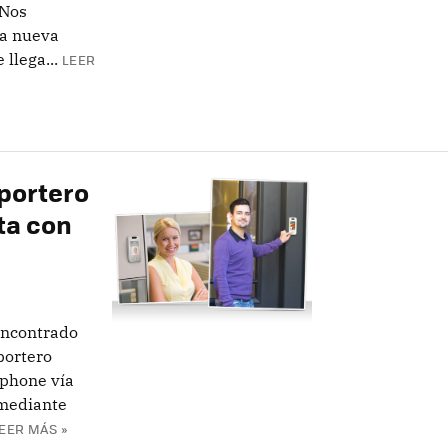
 Nos
na nueva
llega...
LEER
 portero
ta con
encontrado
portero
tphone vía
 mediante
EER MÁS »