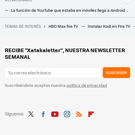
La función de YouTube que estaba en móviles llega a Android TV y Google TV. Así puedes usarla en tu tele y en el Chromecast
IKEA ha lanzado su nuevo producto estrella para el verano. Una lámpara para escuchar música sin cables en cualquier lugar
TEMAS DE INTERÉS
HBO Max fire TV
Instalar Kodi en Fire TV
He tardado años en darme cuenta de que estaba usando mal la WiFi, así configuro ahora mis dispositivos Xiaomi para optimizar mi conexión
RECIBE "Xatakaletter", NUESTRA NEWSLETTER
SEMANAL
SUSCRIBIR
Suscribiéndote aceptas nuestra
política de privacidad
Síguenos
Twit
Fac
You
Inst
RSS
Flip
ter
ebo
tub
agr
boa