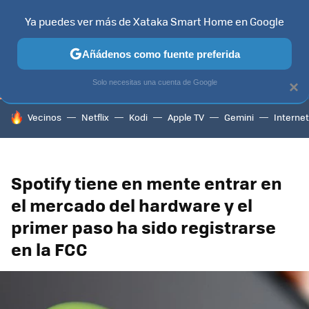
Ya puedes ver más de Xataka Smart Home en Google
TELEVISORES
CONTENIDOS SMART TV
SELECCIÓN
HOG
Añádenos como fuente preferida
Solo necesitas una cuenta de Google
×
HOY SE HABLA DE
Vecinos
Netflix
Kodi
Apple TV
Gemini
Internet
Spotify tiene en mente entrar en
el mercado del hardware y el
primer paso ha sido registrarse
en la FCC