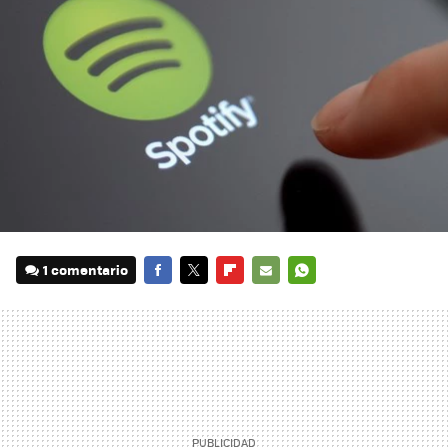
1 comentario
FACEBOOK
TWITTER
FLIPBOARD
E-
WHATSAPP
MAIL