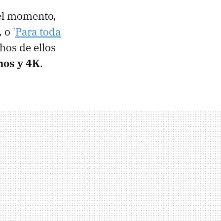
l momento,
', o '
Para toda
hos de ellos
mos y 4K
.