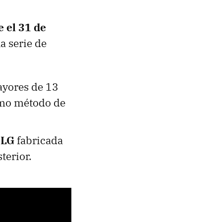
 el 31 de
a serie de
yores de 13
omo método de
 LG
fabricada
terior.