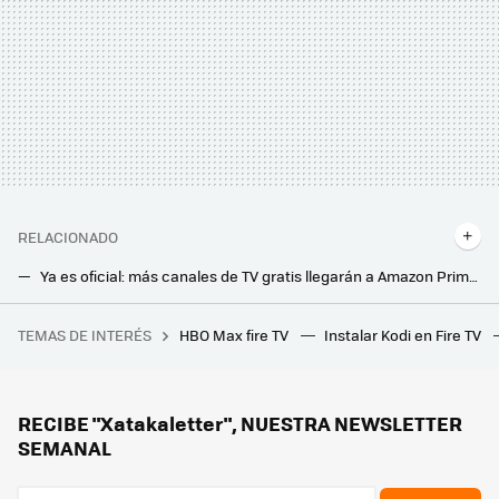
RELACIONADO
Ya es oficial: más canales de TV gratis llegarán a Amazon Prime Vídeo gracias al acuerdo con Rakuten TV
Amazon dispara el precio de su suscripción sin anuncios: lo esconde tras el nombre Prime Video Ultra
TEMAS DE INTERÉS
HBO Max fire TV
Instalar Kodi en Fire TV
MediaMarkt liquida estos portátiles gaming Gigabyte y HP (con 32 GB de RAM y gráfica NVIDIA) en su outlet
Se acabó el grito del vecino cantando el gol antes de verlo en mi tele: así veré a España sin el temido retraso de emisión
Los nuevos proyectores láser portátiles de XGIMI quieren que puedas montarte una pantalla gigante en cualquier parte de la casa
RECIBE "Xatakaletter", NUESTRA NEWSLETTER
SEMANAL