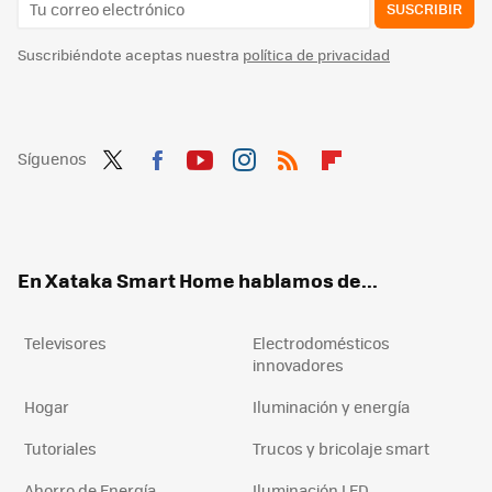
SUSCRIBIR
Suscribiéndote aceptas nuestra
política de privacidad
Síguenos
Twit
Fac
You
Inst
RSS
Flip
ter
ebo
tub
agr
boa
ok
e
am
rd
En Xataka Smart Home hablamos de...
Televisores
Electrodomésticos
innovadores
Hogar
Iluminación y energía
Tutoriales
Trucos y bricolaje smart
Ahorro de Energía
Iluminación LED