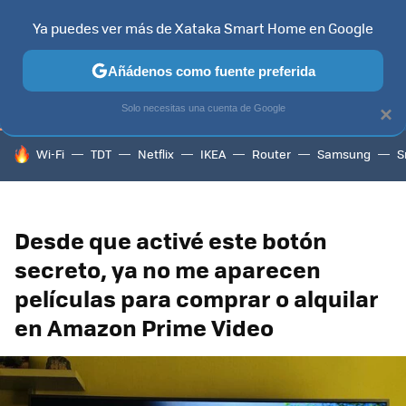
Ya puedes ver más de Xataka Smart Home en Google
TELEVISORES
CONTENIDOS SMART TV
SELECCIÓN
HOG
Añádenos como fuente preferida
Solo necesitas una cuenta de Google
×
HOY SE HABLA DE
Wi-Fi
TDT
Netflix
IKEA
Router
Samsung
S
Desde que activé este botón
secreto, ya no me aparecen
películas para comprar o alquilar
en Amazon Prime Video