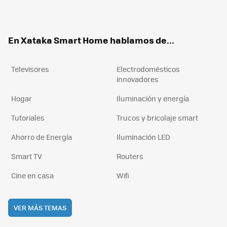
ter
ebo
tub
agr
boa
ok
e
am
rd
En Xataka Smart Home hablamos de...
Televisores
Electrodomésticos
innovadores
Hogar
Iluminación y energía
Tutoriales
Trucos y bricolaje smart
Ahorro de Energía
Iluminación LED
Smart TV
Routers
Cine en casa
Wifi
VER MÁS TEMAS