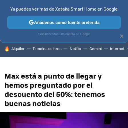
Ya puedes ver más de Xataka Smart Home en Google
TELEVISORES
CONTENIDOS SMART TV
SELECCIÓN
HOG
Añádenos como fuente preferida
Solo necesitas una cuenta de Google
×
HOY SE HABLA DE
Alquiler
Paneles solares
Netflix
Gemini
Internet
Max está a punto de llegar y
hemos preguntado por el
descuento del 50%: tenemos
buenas noticias