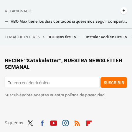
RELACIONADO
HBO Max tiene los días contados si queremos seguir compartiendo cuenta: en Max ocurrirá lo mismo que en Netflix y Disney+
Orange apuesta por Max. Así integrará la operadora la nueva plataforma para ver todo el contenido en un mismo lugar
TEMAS DE INTERÉS
HBO Max fire TV
Instalar Kodi en Fire TV
Un usuario confía en Amazon para comprar una tarjeta gráfica de 1.800 euros y descubre más tarde que su paquete llegó vacío
LG afirma haber completado la última pieza del puzle para lograr el "televisor OLED soñado": así mejoran su calidad de imagen
LG tiene un nuevo canal de TV gratis que puedes ver en tu Smart TV con LG Channels
RECIBE "Xatakaletter", NUESTRA NEWSLETTER
SEMANAL
SUSCRIBIR
Suscribiéndote aceptas nuestra
política de privacidad
Síguenos
Twit
Fac
You
Inst
RSS
Flip