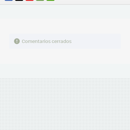
FACEBOOK
TWITTER
FLIPBOARD
E-
WHATSAPP
MAIL
Comentarios cerrados