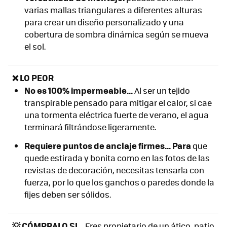
varias mallas triangulares a diferentes alturas
para crear un diseño personalizado y una
cobertura de sombra dinámica según se mueva
el sol.
❌ LO PEOR
No es 100% impermeable...
Al ser un tejido
transpirable pensado para mitigar el calor, si cae
una tormenta eléctrica fuerte de verano, el agua
terminará filtrándose ligeramente.
Requiere puntos de anclaje firmes... Para
que
quede estirada y bonita como en las fotos de las
revistas de decoración, necesitas tensarla con
fuerza, por lo que los ganchos o paredes donde la
fijes deben ser sólidos.
💡 CÓMPRALO SI...
Eres propietario de un ático, patio