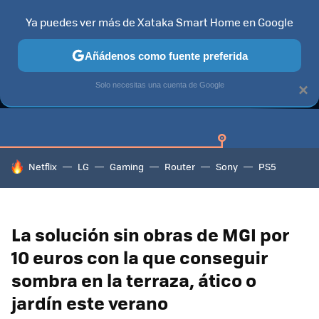
Ya puedes ver más de Xataka Smart Home en Google
Añádenos como fuente preferida
GUÍAS DE COMPRA
CAZANDO GANGAS
OFERTAS EN HOGA
Solo necesitas una cuenta de Google
×
HOY SE HABLA DE
Netflix
LG
Gaming
Router
Sony
PS5
La solución sin obras de MGI por
10 euros con la que conseguir
sombra en la terraza, ático o
jardín este verano