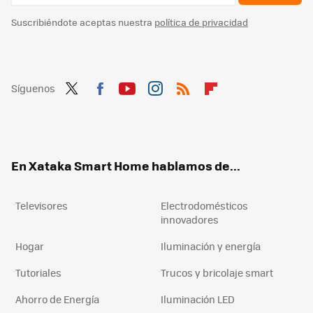
Suscribiéndote aceptas nuestra
política de privacidad
Síguenos
Twit
Fac
You
Inst
RSS
Flip
ter
ebo
tub
agr
boa
ok
e
am
rd
En Xataka Smart Home hablamos de...
Televisores
Electrodomésticos
innovadores
Hogar
Iluminación y energía
Tutoriales
Trucos y bricolaje smart
Ahorro de Energía
Iluminación LED