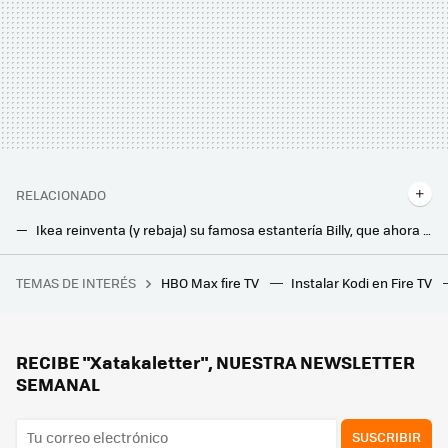
RELACIONADO
Ikea reinventa (y rebaja) su famosa estantería Billy, que ahora encaja mejor en pisos pequeños
Por menos de 50 euros, ahora puedes tener tu hogar bajo control con esta alarma sin cuotas
TEMAS DE INTERÉS
HBO Max fire TV
Instalar Kodi en Fire TV
Henry Ford: "Es mejor que 20.000 personas estén satisfechas y bien alimentadas que que se creen unos pocos millonarios"
Lidl tiene la solución barata y sin obras para enfriar tu casa: un aire acondicionado portátil 3 en 1 por menos de 200 euros
Jysk liquida su pérgola más bonita y funcional para dar sombra en la terraza: es elegante y tiene lamas orientables
RECIBE "Xatakaletter", NUESTRA NEWSLETTER
SEMANAL
SUSCRIBIR