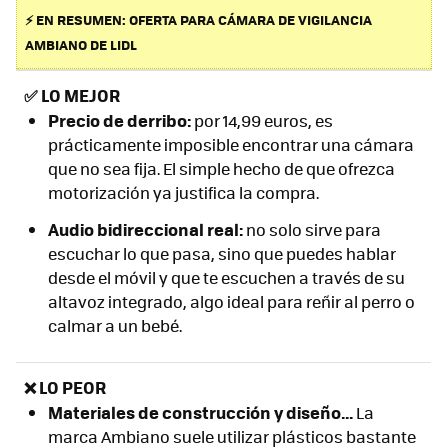
⚡ EN RESUMEN: OFERTA PARA CÁMARA DE VIGILANCIA
AMBIANO DE LIDL
✅
LO MEJOR
Precio de derribo:
por 14,99 euros, es
prácticamente imposible encontrar una cámara
que no sea fija. El simple hecho de que ofrezca
motorización ya justifica la compra.
Audio bidireccional real:
no solo sirve para
escuchar lo que pasa, sino que puedes hablar
desde el móvil y que te escuchen a través de su
altavoz integrado, algo ideal para reñir al perro o
calmar a un bebé.
❌ LO PEOR
Materiales de construcción y diseño...
La
marca Ambiano suele utilizar plásticos bastante