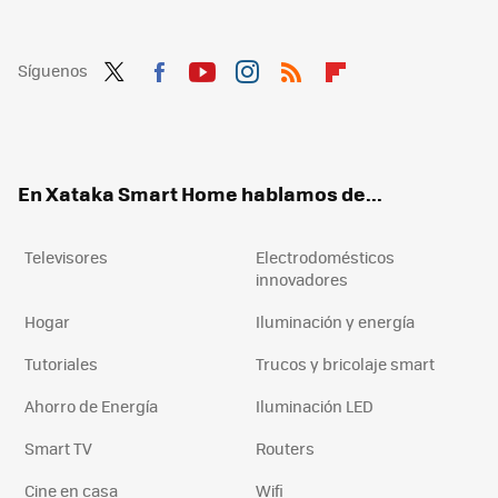
Síguenos
Twit
Fac
You
Inst
RSS
Flip
ter
ebo
tub
agr
boa
ok
e
am
rd
En Xataka Smart Home hablamos de...
Televisores
Electrodomésticos
innovadores
Hogar
Iluminación y energía
Tutoriales
Trucos y bricolaje smart
Ahorro de Energía
Iluminación LED
Smart TV
Routers
Cine en casa
Wifi