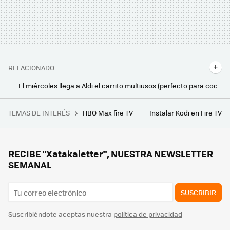
RELACIONADO
El miércoles llega a Aldi el carrito multiusos (perfecto para cocinas y baños pequeños) por menos de 25 euros
El día 18 de febrero llega a Aldi, por 39,99 euros, el electrodoméstico que supera a la freidora de aire en potencia y capacidad
TEMAS DE INTERÉS
HBO Max fire TV
Instalar Kodi en Fire TV
Este chiste de 'Los Simpson' que no entendí jamás esconde una increíble historia sobre la mayor decepción televisiva de la historia: el tesoro de Al Capone
Leroy Merlin tiene la solución barata para poder iluminar sin cables la terraza, el balcón o jardín este verano
Jysk liquida la mesa auxiliar elegante y minimalista que encaja en cualquier salón: cuesta 10 euros
RECIBE "Xatakaletter", NUESTRA NEWSLETTER
SEMANAL
SUSCRIBIR
Suscribiéndote aceptas nuestra
política de privacidad