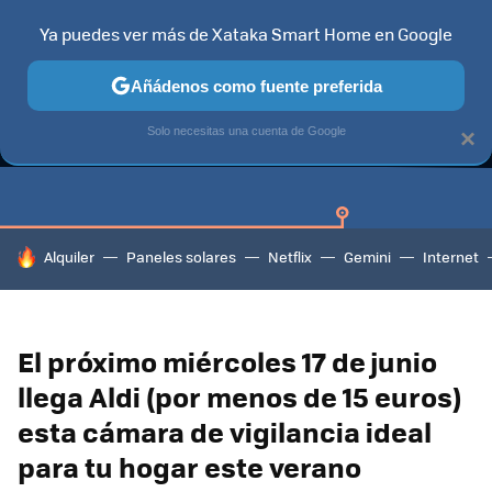
Ya puedes ver más de Xataka Smart Home en Google
Añádenos como fuente preferida
GUÍAS DE COMPRA
CAZANDO GANGAS
OFERTAS EN HOGA
Solo necesitas una cuenta de Google
×
HOY SE HABLA DE
Alquiler
Paneles solares
Netflix
Gemini
Internet
El próximo miércoles 17 de junio
llega Aldi (por menos de 15 euros)
esta cámara de vigilancia ideal
para tu hogar este verano