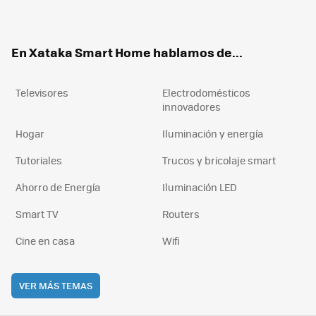
ter
ebo
tub
agr
boa
ok
e
am
rd
En Xataka Smart Home hablamos de...
Televisores
Electrodomésticos
innovadores
Hogar
Iluminación y energía
Tutoriales
Trucos y bricolaje smart
Ahorro de Energía
Iluminación LED
Smart TV
Routers
Cine en casa
Wifi
VER MÁS TEMAS