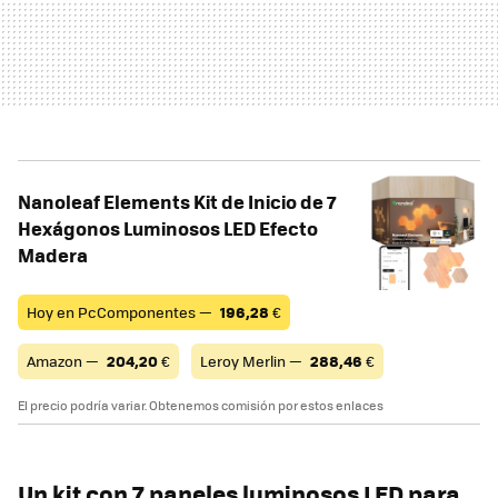
Nanoleaf Elements Kit de Inicio de 7
Hexágonos Luminosos LED Efecto
Madera
Hoy en PcComponentes —
196,28
€
Amazon —
204,20
€
Leroy Merlin —
288,46
€
El precio podría variar. Obtenemos comisión por estos enlaces
Un kit con 7 paneles luminosos LED para