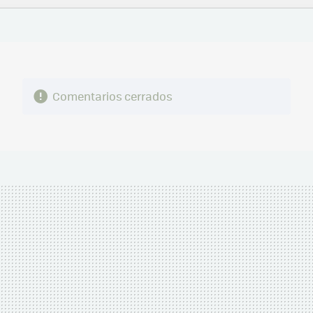
FACEBOOK
TWITTER
FLIPBOARD
E-
WHATSAPP
MAIL
Comentarios cerrados