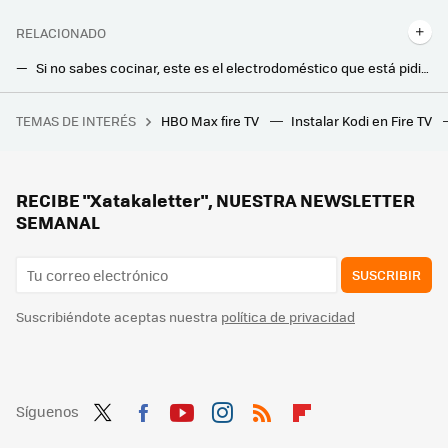
RELACIONADO
Si no sabes cocinar, este es el electrodoméstico que está pidiendo a gritos tu cocina
Este gadget protegerá tus dispositivos contra las tormentas eléctricas y hoy está mas barato que nunca
TEMAS DE INTERÉS
HBO Max fire TV
Instalar Kodi en Fire TV
RootedCon está dispuesta a llegar al Constitucional si tiene que hacerlo: "LaLiga ha hackeado la ley" con los bloqueos de IPs
Si odias limpiar los cristales de casa, ahora este robot Cecotec lo hará por ti con solo pulsar un botón
Flexispot tiene el escritorio elevable ideal para trabajar tanto de pie como sentado, y ahora está más rebajado
RECIBE "Xatakaletter", NUESTRA NEWSLETTER
SEMANAL
SUSCRIBIR
Suscribiéndote aceptas nuestra
política de privacidad
Síguenos
Twit
Fac
You
Inst
RSS
Flip