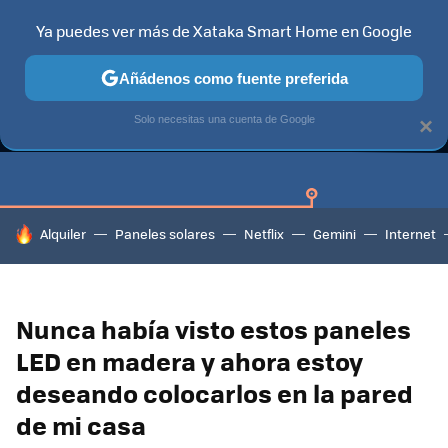
Ya puedes ver más de Xataka Smart Home en Google
Añádenos como fuente preferida
GUÍAS DE COMPRA
CAZANDO GANGAS
OFERTAS EN HOGA
Solo necesitas una cuenta de Google
×
HOY SE HABLA DE
Alquiler
Paneles solares
Netflix
Gemini
Internet
Nunca había visto estos paneles
LED en madera y ahora estoy
deseando colocarlos en la pared
de mi casa