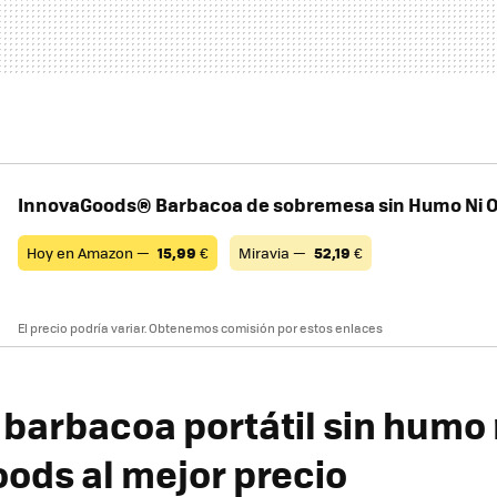
InnovaGoods® Barbacoa de sobremesa sin Humo Ni O
Hoy en Amazon —
15,99
€
Miravia —
52,19
€
El precio podría variar. Obtenemos comisión por estos enlaces
barbacoa portátil sin humo 
ods al mejor precio