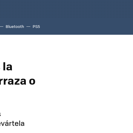
Bluetooth
PS5
 la
rraza o
s
evártela