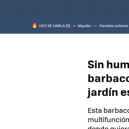
HOY SE HABLA DE
Alquiler
Paneles solares
Sin humo
barbaco
jardín 
Esta barbaco
multifunción
donde quier