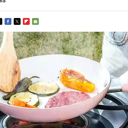
FACEBOOK
TWITTER
FLIPBOARD
E-
MAIL