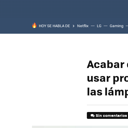
HOY SE HABLA DE
Netflix
LG
Gaming
Acabar 
usar pr
las lám
Sin comentarios