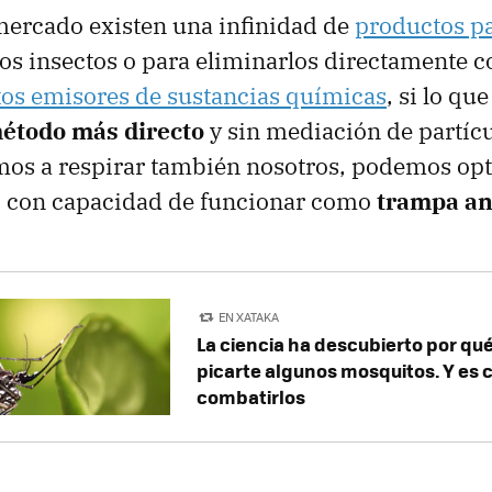
mercado existen una infinidad de
productos pa
s insectos o para eliminarlos directamente co
tos emisores de sustancias químicas
, si lo q
étodo más directo
y sin mediación de partícul
amos a respirar también nosotros, podemos opt
D
con capacidad de funcionar como
trampa an
EN XATAKA
La ciencia ha descubierto por qu
picarte algunos mosquitos. Y es 
combatirlos