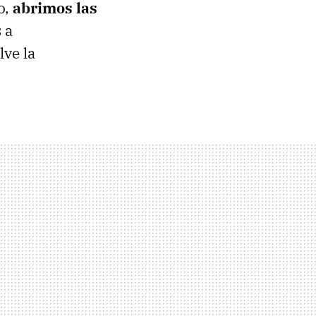
o,
abrimos las
s a
lve la