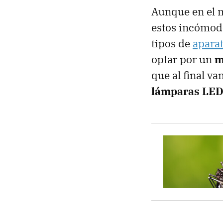
Aunque en el 
estos incómodo
tipos de
apara
optar por un
m
que al final v
lámparas LE