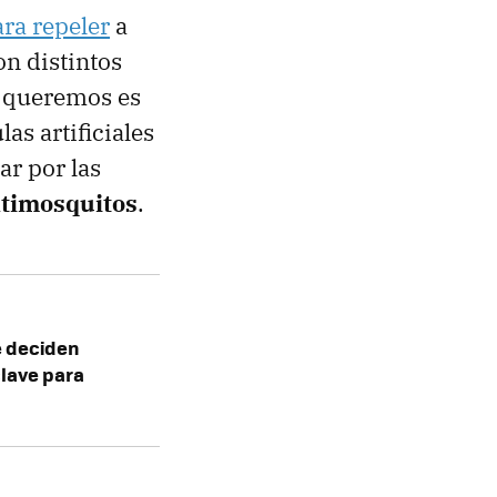
ra repeler
a
n distintos
ue queremos es
as artificiales
ar por las
timosquitos
.
é deciden
clave para