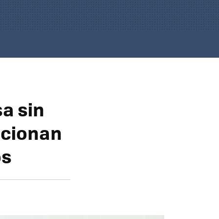
a sin
ncionan
os