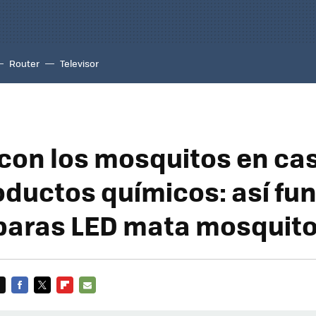
Router
Televisor
con los mosquitos en cas
oductos químicos: así fu
paras LED mata mosquit
FACEBOOK
TWITTER
FLIPBOARD
E-