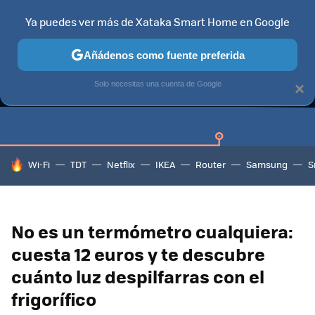
Ya puedes ver más de Xataka Smart Home en Google
Añádenos como fuente preferida
GUÍAS DE COMPRA
CAZANDO GANGAS
OFERTAS EN HOGA
Solo necesitas una cuenta de Google
×
HOY SE HABLA DE
Wi-Fi
TDT
Netflix
IKEA
Router
Samsung
S
No es un termómetro cualquiera:
cuesta 12 euros y te descubre
cuánto luz despilfarras con el
frigorífico