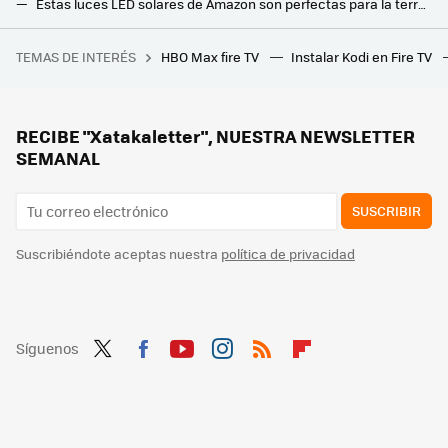
Estas luces LED solares de Amazon son perfectas para la terraza o jardín. Ahora están muy rebajadas
Tu mejor compañero en casa este invierno será este emisor térmico de bajo consumo
TEMAS DE INTERÉS
HBO Max fire TV
Instalar Kodi en Fire TV
Entre 'Braveheart' y 'Gladiator'. Andrew Garfield presenta el extraordinario tráiler de su nueva película a las órdenes de Paul Greengrass
Jysk liquida la mesa auxiliar elegante y minimalista que encaja en cualquier salón: cuesta 10 euros
Este es el set de mesa y sillas que Carrefour vende por 79 euros y es perfecto para balcones pequeños
RECIBE "Xatakaletter", NUESTRA NEWSLETTER
SEMANAL
SUSCRIBIR
Suscribiéndote aceptas nuestra
política de privacidad
Síguenos
Twit
Fac
You
Inst
RSS
Flip
ter
ebo
tub
agr
boa
ok
e
am
rd