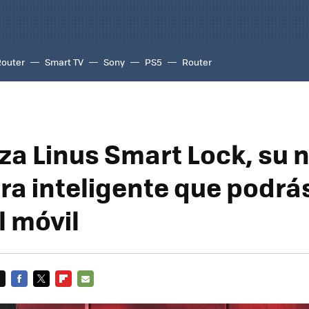
Router
Smart TV
Sony
PS5
Router
nza Linus Smart Lock, su 
ra inteligente que podrás
l móvil
FACEBOOK
TWITTER
FLIPBOARD
E-