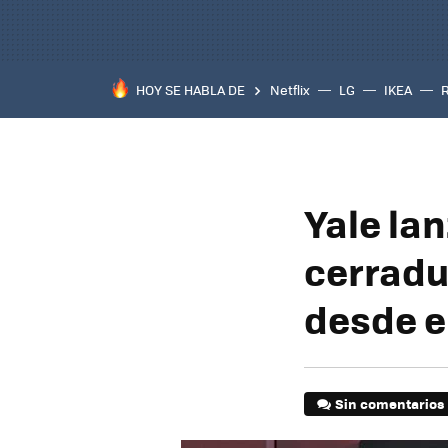
HOY SE HABLA DE
Netflix
LG
IKEA
Yale la
cerradu
desde e
Sin comentarios