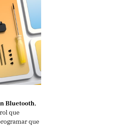
n Bluetooth
,
trol que
 programar que