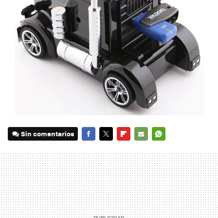
Sin comentarios
FACEBOOK
TWITTER
FLIPBOARD
E-
WHATSAPP
MAIL