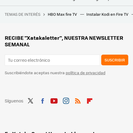
Eve anuncia su adaptador para llevar el contenido multimedia de tu iPhone a cualquier aparato y sin cables
TEMAS DE INTERÉS
HBO Max fire TV
Instalar Kodi en Fire TV
28 autoras para informarse y reflexionar sobre videojuegos
RECIBE "Xatakaletter", NUESTRA NEWSLETTER
SEMANAL
SUSCRIBIR
Suscribiéndote aceptas nuestra
política de privacidad
Síguenos
Twit
Fac
You
Inst
RSS
Flip
ter
ebo
tub
agr
boa
ok
e
am
rd