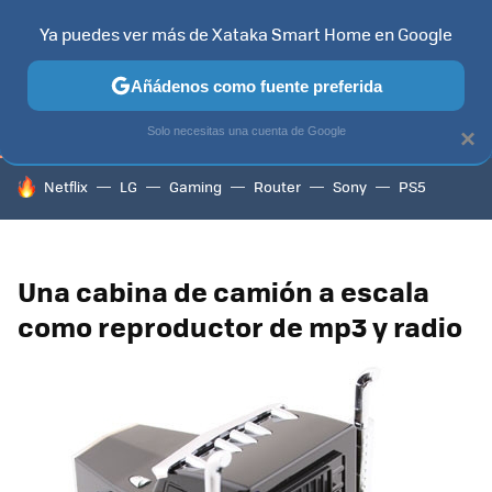
Ya puedes ver más de Xataka Smart Home en Google
TELEVISORES
CONTENIDOS SMART TV
SELECCIÓN
HOG
Añádenos como fuente preferida
Solo necesitas una cuenta de Google
×
HOY SE HABLA DE
Netflix
LG
Gaming
Router
Sony
PS5
Una cabina de camión a escala
como reproductor de mp3 y radio