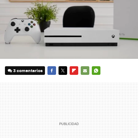
3 comentarios
FACEBOOK
TWITTER
FLIPBOARD
E-
WHATSAPP
MAIL