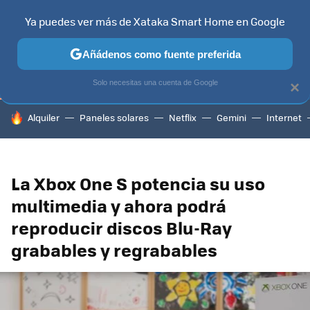
Ya puedes ver más de Xataka Smart Home en Google
TELEVISORES
CONTENIDOS SMART TV
SELECCIÓN
HOG
Añádenos como fuente preferida
Solo necesitas una cuenta de Google
×
HOY SE HABLA DE
Alquiler
Paneles solares
Netflix
Gemini
Internet
La Xbox One S potencia su uso
multimedia y ahora podrá
reproducir discos Blu-Ray
grabables y regrabables