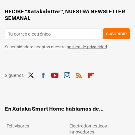
Si tienes estas películas en DVD, posiblemente ya no te funcionen: millones de copias han quedado afectadas por el 'laser rot'
RECIBE "Xatakaletter", NUESTRA NEWSLETTER
SEMANAL
SUSCRIBIR
Suscribiéndote aceptas nuestra
política de privacidad
Síguenos
Twit
Fac
You
Inst
RSS
Flip
ter
ebo
tub
agr
boa
ok
e
am
rd
En Xataka Smart Home hablamos de...
Televisores
Electrodomésticos
innovadores