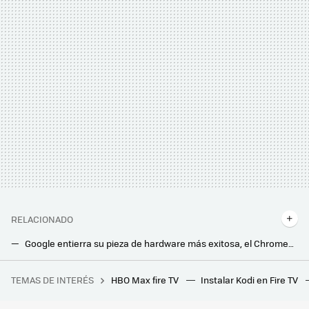
RELACIONADO
Google entierra su pieza de hardware más exitosa, el Chromecast. Los Fire TV se quedan sin competencia en un inesperado movimiento
Estos ingenieros quieren que puedas escuchar con más calidad tu música digital favorita: así son MQA Qrono dsd y d2a
TEMAS DE INTERÉS
HBO Max fire TV
Instalar Kodi en Fire TV
Tenemos un problema con el futuro del cemento y con el exceso de plástico. A alguien se le ha ocurrido lo más obvio