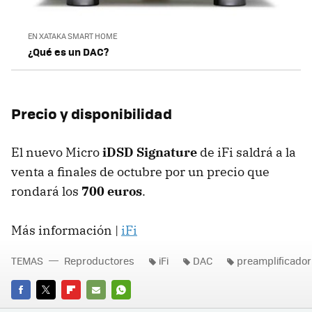
EN XATAKA SMART HOME
¿Qué es un DAC?
Precio y disponibilidad
El nuevo Micro
iDSD Signature
de iFi saldrá a la
venta a finales de octubre por un precio que
rondará los
700 euros
.
Más información |
iFi
TEMAS
Reproductores
iFi
DAC
preamplificador
FACEBOOK
TWITTER
FLIPBOARD
E-
WHATSAPP