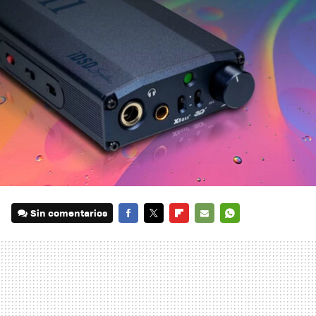
Sin comentarios
FACEBOOK
TWITTER
FLIPBOARD
E-
WHATSAPP
MAIL