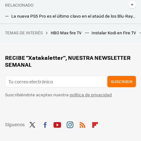
RELACIONADO
La nueva PS5 Pro es el último clavo en el ataúd de los Blu-Ray y DVD en casa
Google entierra su pieza de hardware más exitosa, el Chromecast. Los Fire TV se quedan sin competencia en un inesperado movimiento
TEMAS DE INTERÉS
HBO Max fire TV
Instalar Kodi en Fire TV
Es una de las películas de terror más impactantes del último año, inspirada en hechos reales, y acaba de estrenarse en streaming
Si tienes estas películas en DVD, posiblemente ya no te funcionen: millones de copias han quedado afectadas por el 'laser rot'
RECIBE "Xatakaletter", NUESTRA NEWSLETTER
SEMANAL
SUSCRIBIR
Suscribiéndote aceptas nuestra
política de privacidad
Síguenos
Twit
Fac
You
Inst
RSS
Flip