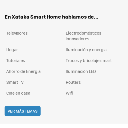
ter
ebo
tub
agr
boa
ok
e
am
rd
En Xataka Smart Home hablamos de...
Televisores
Electrodomésticos
innovadores
Hogar
Iluminación y energía
Tutoriales
Trucos y bricolaje smart
Ahorro de Energía
Iluminación LED
Smart TV
Routers
Cine en casa
Wifi
VER MÁS TEMAS