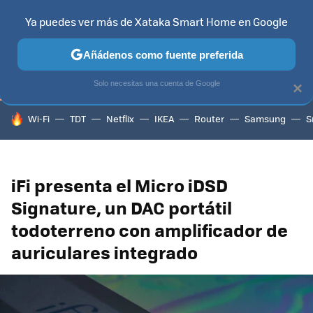
Ya puedes ver más de Xataka Smart Home en Google
TELEVISORES
CONTENIDOS SMART TV
SELECCIÓN
HOG
Añádenos como fuente preferida
Solo necesitas una cuenta de Google
×
HOY SE HABLA DE
Wi-Fi
TDT
Netflix
IKEA
Router
Samsung
S
iFi presenta el Micro iDSD
Signature, un DAC portátil
todoterreno con amplificador de
auriculares integrado