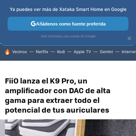
Ya puedes ver más de Xataka Smart Home en Google
TELEVISORES
CONTENIDOS SMART TV
SELECCIÓN
Añádenos como fuente preferida
Solo necesitas una cuenta de Google
×
HOY SE HABLA DE
Vecinos
Netflix
Kodi
Apple TV
Gemini
Interne
FiiO lanza el K9 Pro, un
amplificador con DAC de alta
gama para extraer todo el
potencial de tus auriculares