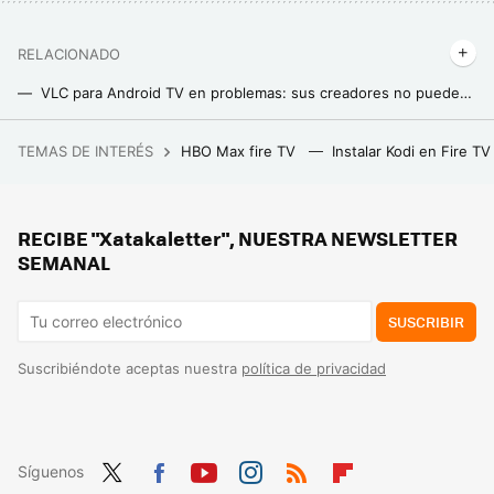
RELACIONADO
VLC para Android TV en problemas: sus creadores no pueden actualizar la app y le echan la culpa a Google
Estos discos de vinilo fabricados con plantas quieren resolver uno de los principales problemas del formato
TEMAS DE INTERÉS
HBO Max fire TV
Instalar Kodi en Fire T
Una empresa despidió a un empleado cuando estaba en coma. Se enteró meses después cuando despertó
RECIBE "Xatakaletter", NUESTRA NEWSLETTER
SEMANAL
SUSCRIBIR
Suscribiéndote aceptas nuestra
política de privacidad
Síguenos