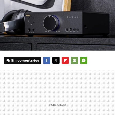
Sin comentarios
FACEBOOK
TWITTER
FLIPBOARD
E-
WHATSAPP
MAIL