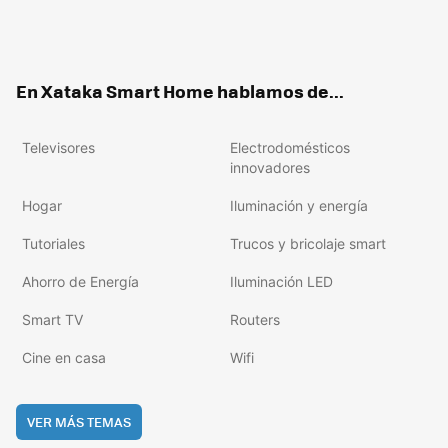
Twit
Fac
You
Inst
RSS
Flip
ter
ebo
tub
agr
boa
ok
e
am
rd
En Xataka Smart Home hablamos de...
Televisores
Electrodomésticos
innovadores
Hogar
Iluminación y energía
Tutoriales
Trucos y bricolaje smart
Ahorro de Energía
Iluminación LED
Smart TV
Routers
Cine en casa
Wifi
VER MÁS TEMAS