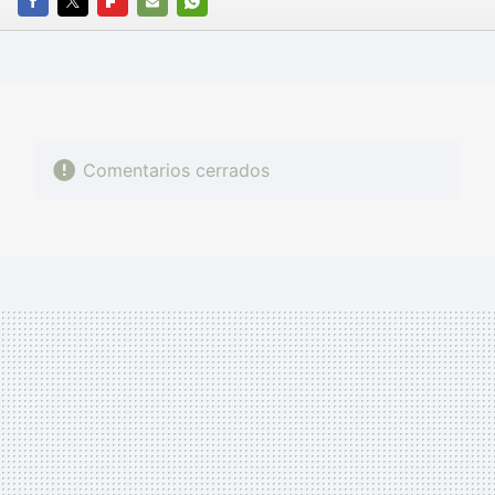
FACEBOOK
TWITTER
FLIPBOARD
E-
WHATSAPP
MAIL
Comentarios cerrados