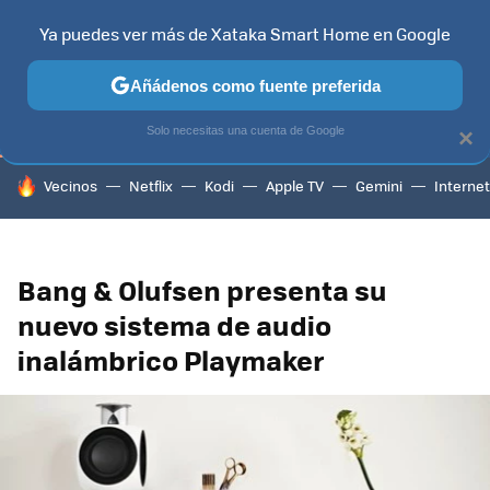
Ya puedes ver más de Xataka Smart Home en Google
TELEVISORES
CONTENIDOS SMART TV
SELECCIÓN
HOG
Añádenos como fuente preferida
Solo necesitas una cuenta de Google
×
HOY SE HABLA DE
Vecinos
Netflix
Kodi
Apple TV
Gemini
Internet
Bang & Olufsen presenta su
nuevo sistema de audio
inalámbrico Playmaker