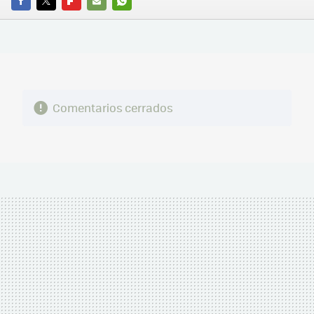
FACEBOOK
TWITTER
FLIPBOARD
E-
WHATSAPP
MAIL
Comentarios cerrados