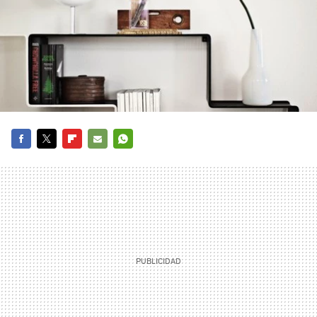
FACEBOOK
TWITTER
FLIPBOARD
E-
WHATSAPP
MAIL