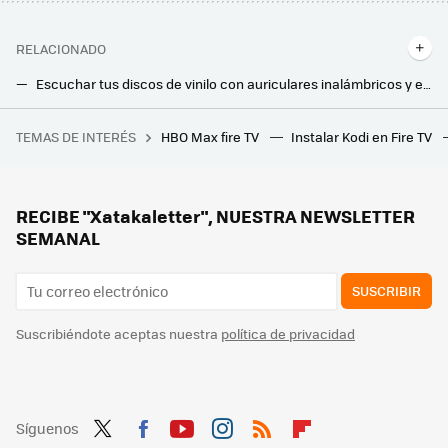
RELACIONADO
Escuchar tus discos de vinilo con auriculares inalámbricos y en HD: así es la apuesta de Victrola para sus nuevos tocadiscos
Lo más nuevo de Sony llega a España. Un espectacular sistema de sonido sin cables 360º que se puede usar con el móvil o la tableta
TEMAS DE INTERÉS
HBO Max fire TV
Instalar Kodi en Fire TV
Por menos de 150 euros, este es el móvil Android que te recomendaría en estos momentos
RECIBE "Xatakaletter", NUESTRA NEWSLETTER
SEMANAL
SUSCRIBIR
Suscribiéndote aceptas nuestra
política de privacidad
Síguenos