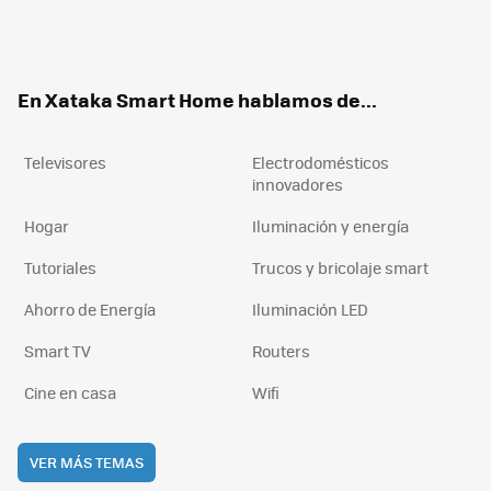
Twit
Fac
You
Inst
RSS
Flip
ter
ebo
tub
agr
boa
ok
e
am
rd
En Xataka Smart Home hablamos de...
Televisores
Electrodomésticos
innovadores
Hogar
Iluminación y energía
Tutoriales
Trucos y bricolaje smart
Ahorro de Energía
Iluminación LED
Smart TV
Routers
Cine en casa
Wifi
VER MÁS TEMAS