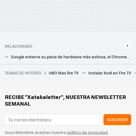
RELACIONADO
Google entierra su pieza de hardware más exitosa, el Chromecast. Los Fire TV se quedan sin competencia en un inesperado movimiento
Estos ingenieros quieren que puedas escuchar con más calidad tu música digital favorita: así son MQA Qrono dsd y d2a
TEMAS DE INTERÉS
HBO Max fire TV
Instalar Kodi en Fire TV
28 autoras para informarse y reflexionar sobre videojuegos
Si tienes estas películas en DVD, posiblemente ya no te funcionen: millones de copias han quedado afectadas por el 'laser rot'
El nuevo proyector 4K láser de Optoma quiere que lo veas sin apagar las luces: su fuente de luz dual es la clave
RECIBE "Xatakaletter", NUESTRA NEWSLETTER
SEMANAL
SUSCRIBIR
Suscribiéndote aceptas nuestra
política de privacidad