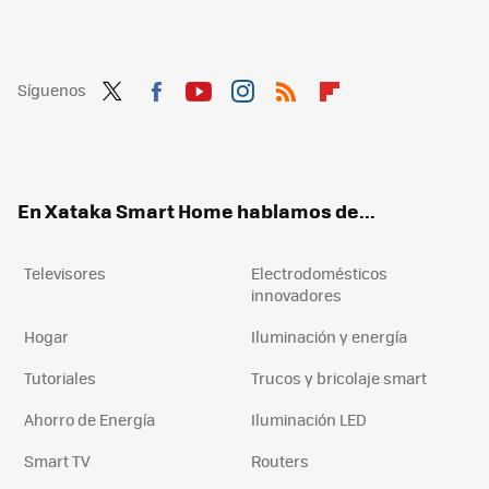
Síguenos
Twit
Fac
You
Inst
RSS
Flip
ter
ebo
tub
agr
boa
ok
e
am
rd
En Xataka Smart Home hablamos de...
Televisores
Electrodomésticos
innovadores
Hogar
Iluminación y energía
Tutoriales
Trucos y bricolaje smart
Ahorro de Energía
Iluminación LED
Smart TV
Routers