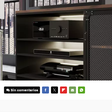
Sin comentarios
FACEBOOK
TWITTER
FLIPBOARD
E-
WHATSAPP
MAIL