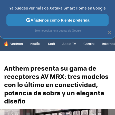
Ya puedes ver más de Xataka Smart Home en Google
TELEVISORES
CONTENIDOS SMART TV
SELECCIÓN
HOG
Añádenos como fuente preferida
Solo necesitas una cuenta de Google
×
HOY SE HABLA DE
Vecinos
Netflix
Kodi
Apple TV
Gemini
Internet
Anthem presenta su gama de
receptores AV MRX: tres modelos
con lo último en conectividad,
potencia de sobra y un elegante
diseño