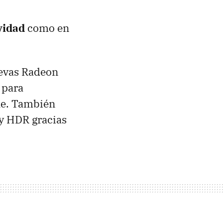
vidad
como en
uevas Radeon
 para
le. También
 y HDR gracias