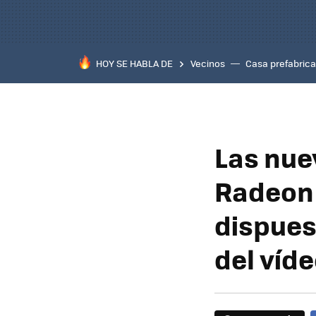
HOY SE HABLA DE
Vecinos
Casa prefabric
Las nue
Radeon 
dispues
del víde