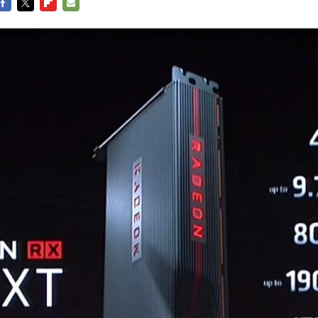
FACEBOOK
TWITTER
FLIPBOARD
E-
MAIL