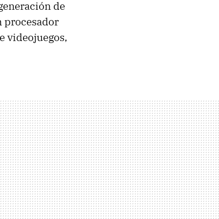
 generación de
n procesador
de videojuegos,