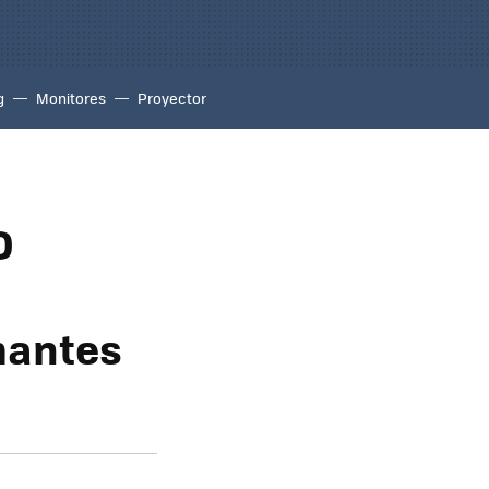
g
Monitores
Proyector
D
mantes