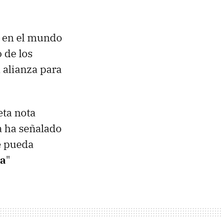
e en el mundo
 de los
a alianza para
eta nota
a ha señalado
e pueda
sa
"