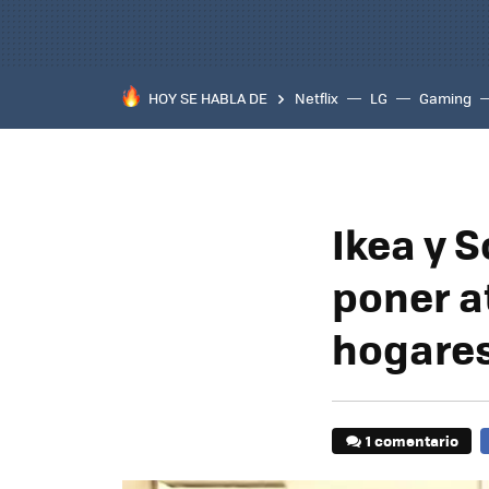
HOY SE HABLA DE
Netflix
LG
Gaming
Ikea y 
poner a
hogare
1 comentario