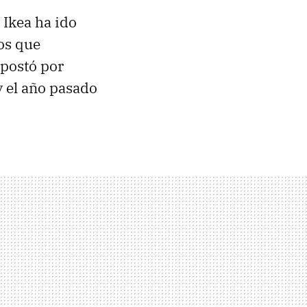
 Ikea ha ido
os que
apostó por
 el año pasado