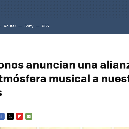
Router
Sony
PS5
Sonos anuncian una alian
tmósfera musical a nues
s
FACEBOOK
TWITTER
FLIPBOARD
E-