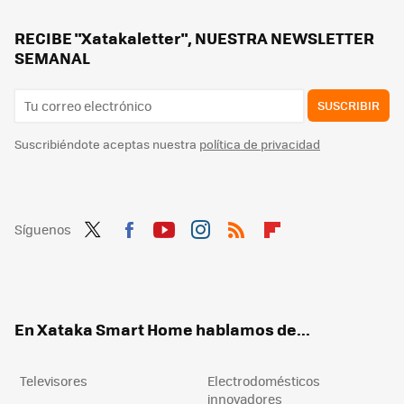
He hecho que el WiFi vaya más rápido. Esto es lo único que he tenido que cambiar en el router
RECIBE "Xatakaletter", NUESTRA NEWSLETTER
SEMANAL
SUSCRIBIR
Suscribiéndote aceptas nuestra
política de privacidad
Síguenos
Twit
Fac
You
Inst
RSS
Flip
ter
ebo
tub
agr
boa
ok
e
am
rd
En Xataka Smart Home hablamos de...
Televisores
Electrodomésticos
innovadores