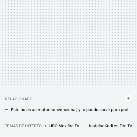
RELACIONADO
Este no es un router convencional, y te puede servir para proteger tu privacidad en línea: muy compacto y con VPN integrada
Digi ya está enviando su router más potente a los clientes seleccionados. Así es su nuevo modelo compatible con WiFi 7
TEMAS DE INTERÉS
HBO Max fire TV
Instalar Kodi en Fire TV
Más de 40.000 euros por unos segundos de rodaje: en esta serie el presupuesto no es un problema