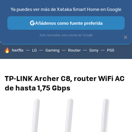
Ya puedes ver más de Xataka Smart Home en Google
TELEVISORES
CONTENIDOS SMART TV
SELECCIÓN
HOG
Añádenos como fuente preferida
Solo necesitas una cuenta de Google
×
HOY SE HABLA DE
Netflix
LG
Gaming
Router
Sony
PS5
TP-LINK Archer C8, router WiFi AC
de hasta 1,75 Gbps