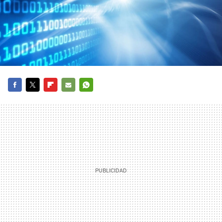
FACEBOOK
TWITTER
FLIPBOARD
E-
WHATSAPP
MAIL