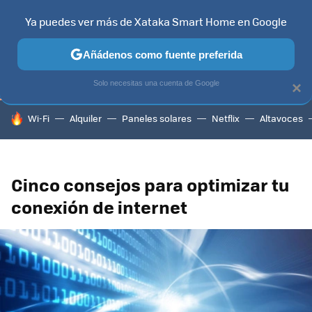
Ya puedes ver más de Xataka Smart Home en Google
TELEVISORES
CONTENIDOS SMART TV
SELECCIÓN
HOG
Añádenos como fuente preferida
Solo necesitas una cuenta de Google
×
HOY SE HABLA DE
Wi-Fi
Alquiler
Paneles solares
Netflix
Altavoces
Cinco consejos para optimizar tu
conexión de internet