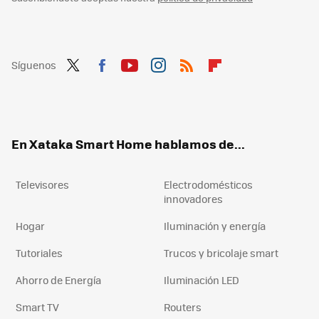
Síguenos
Twit
Fac
You
Inst
RSS
Flip
ter
ebo
tub
agr
boa
ok
e
am
rd
En Xataka Smart Home hablamos de...
Televisores
Electrodomésticos
innovadores
Hogar
Iluminación y energía
Tutoriales
Trucos y bricolaje smart
Ahorro de Energía
Iluminación LED
Smart TV
Routers