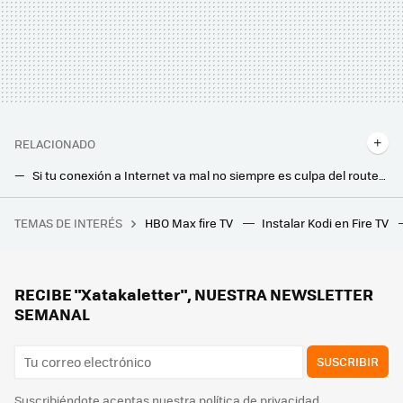
RELACIONADO
Si tu conexión a Internet va mal no siempre es culpa del router: este es el otro gran sospechoso habitual
Si tienes este tipo de conexión en casa, en unos días puedes quedarte sin Internet: este es el motivo y lo que puedes hacer
TEMAS DE INTERÉS
HBO Max fire TV
Instalar Kodi en Fire TV
Este jugador no puede creer lo que ve en una venta de garaje del vecindario: ¡hay una Game Boy legendaria por 50 centavos y un iPod Nano como nuevo por 2 euros!
240 euros al año de ahorro para tener Internet en casa. Así puedes solicitar las nuevas ayudas del Gobierno
La regla de los 30 centímetros. Así influye para solucionar los problemas con el WiFi de casa
RECIBE "Xatakaletter", NUESTRA NEWSLETTER
SEMANAL
SUSCRIBIR
Suscribiéndote aceptas nuestra
política de privacidad