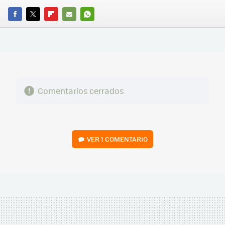
FACEBOOK
TWITTER
FLIPBOARD
E-
WHATSAPP
MAIL
Comentarios cerrados
VER
1 COMENTARIO