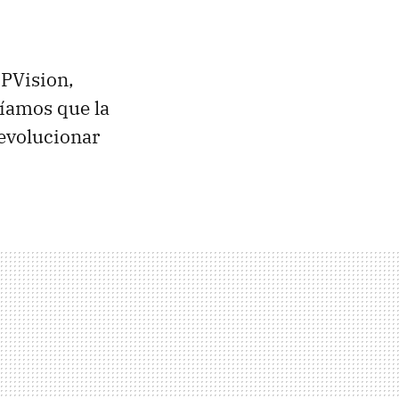
TPVision,
bíamos que la
 evolucionar