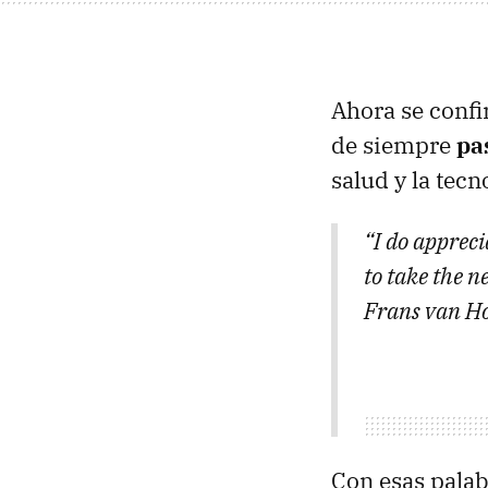
Ahora se confi
de siempre
pa
salud y la tecn
“I do appreci
to take the n
Frans van Ho
Con esas palab