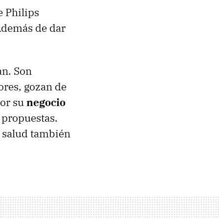
 Philips
 Además de dar
an. Son
sores, gozan de
por su
negocio
 propuestas.
a salud también