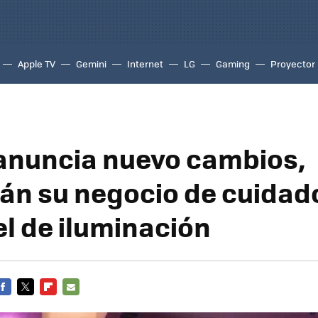
Apple TV
Gemini
Internet
LG
Gaming
Proyector
 anuncia nuevo cambios,
án su negocio de cuidado
el de iluminación
FACEBOOK
TWITTER
FLIPBOARD
E-