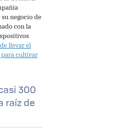
mpañía
y su negocio de
nado con la
ispositivos
de llevar el
a para cultivar
casi 300
 raíz de