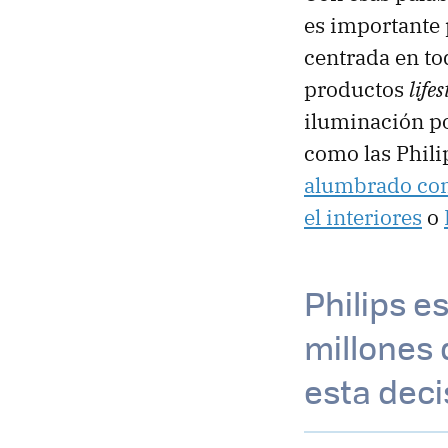
es importante
centrada en to
productos
lifes
iluminación po
como las Phil
alumbrado con
el interiores
o
Philips e
millones 
esta deci