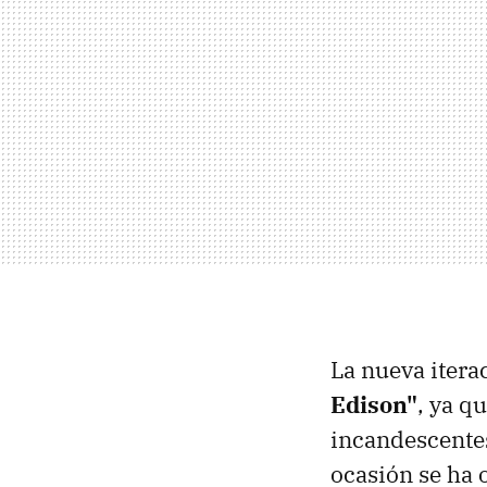
La nueva iter
Edison"
, ya q
incandescentes
ocasión se ha 