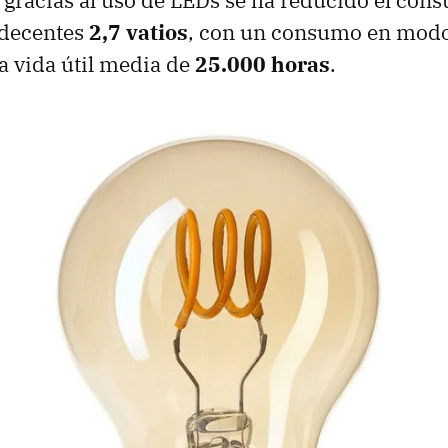
 gracias al uso de LEDs se ha reducido el con
 decentes
2,7 vatios
, con un consumo en modo
na vida útil media de
25.000 horas
.