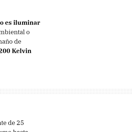
o es iluminar
ambiental o
amaño de
200 Kelvin
te de 25