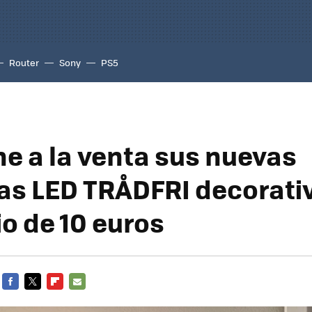
Router
Sony
PS5
ne a la venta sus nuevas
as LED TRÅDFRI decorati
io de 10 euros
FACEBOOK
TWITTER
FLIPBOARD
E-