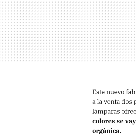
Este nuevo fab
a la venta dos
lámparas ofre
colores se va
orgánica
.