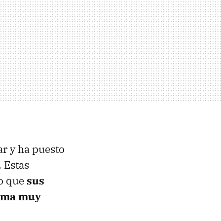
ar y ha puesto
 Estas
do que
sus
orma muy