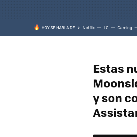
HOY SE HABLA DE
Netflix
LG
Gaming
Estas n
Moonsid
y son c
Assista