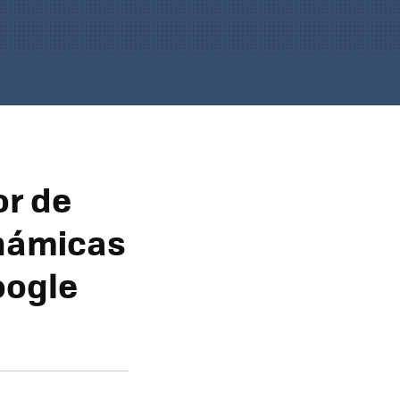
or de
námicas
oogle