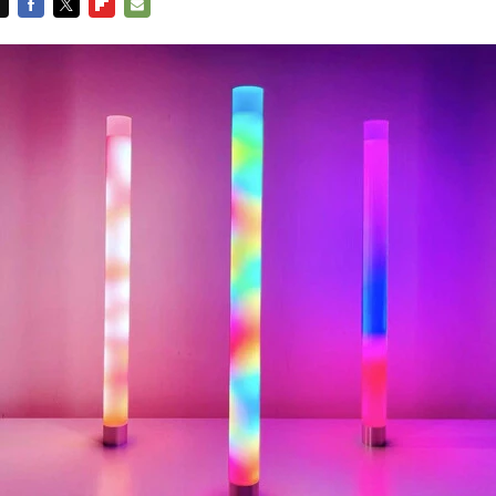
FACEBOOK
TWITTER
FLIPBOARD
E-
MAIL