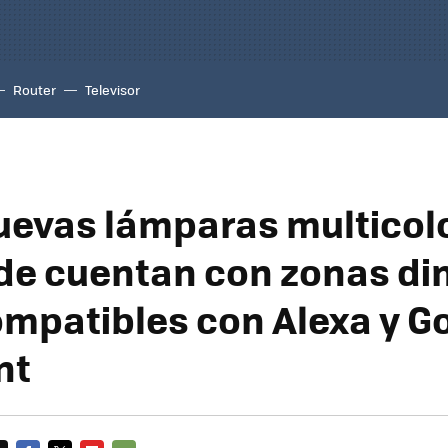
Router
Televisor
uevas lámparas multicol
e cuentan con zonas di
ompatibles con Alexa y G
nt