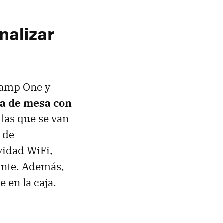
nalizar
 Lamp One y
a de mesa con
las que se van
 de
vidad WiFi,
ante. Además,
 en la caja.