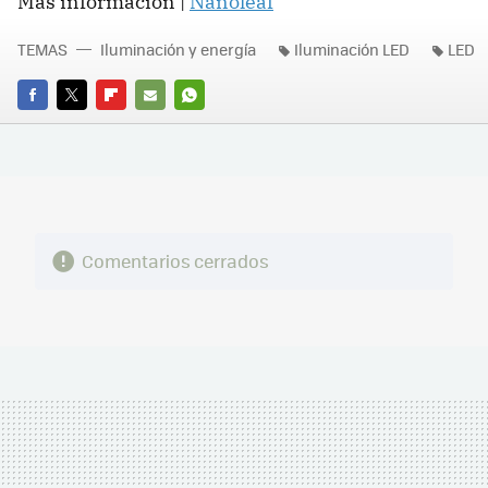
Más información |
Nanoleaf
TEMAS
Iluminación y energía
Iluminación LED
LED
FACEBOOK
TWITTER
FLIPBOARD
E-
WHATSAPP
MAIL
Comentarios cerrados