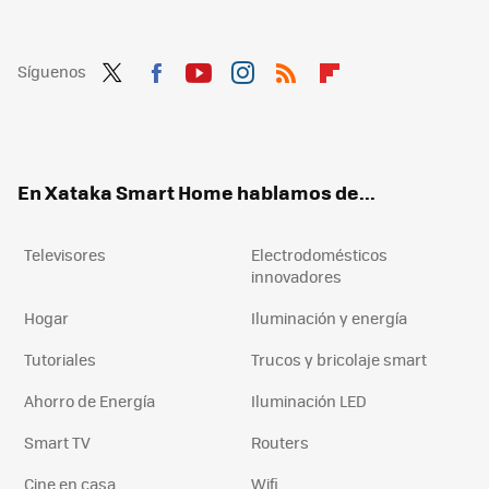
Síguenos
Twit
Fac
You
Inst
RSS
Flip
ter
ebo
tub
agr
boa
ok
e
am
rd
En Xataka Smart Home hablamos de...
Televisores
Electrodomésticos
innovadores
Hogar
Iluminación y energía
Tutoriales
Trucos y bricolaje smart
Ahorro de Energía
Iluminación LED
Smart TV
Routers
Cine en casa
Wifi