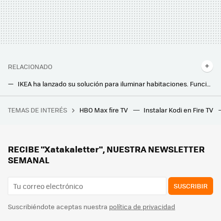
RELACIONADO
IKEA ha lanzado su solución para iluminar habitaciones. Funciona sin cables y además se puede controlar desde el móvil
Lo último de IKEA es una lámpara para casa barata, que funciona sin electricidad y que además se enciende sola
TEMAS DE INTERÉS
HBO Max fire TV
Instalar Kodi en Fire TV
Un jugador compra a su hijo un PC gaming nuevo por 1.160 euros, pero no se da cuenta de que el hardware instalado tiene más de 10 años
Adiós a las bombillas LED. Esta la tendencia para iluminar la casa ahorrando energía
Los paneles solares transparentes tienen una ventaja inesperada si eres amante de las plantas: esto han descubierto los científicos
RECIBE "Xatakaletter", NUESTRA NEWSLETTER
SEMANAL
SUSCRIBIR
Suscribiéndote aceptas nuestra
política de privacidad