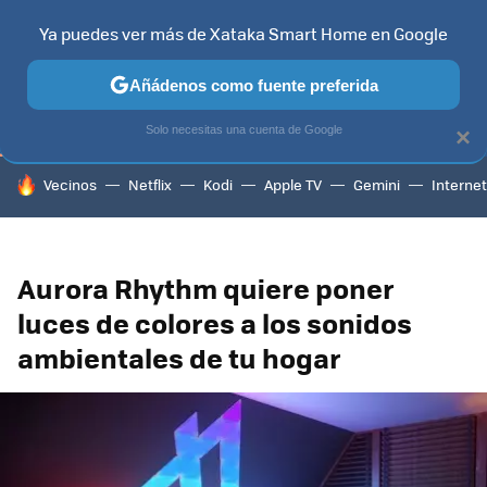
Ya puedes ver más de Xataka Smart Home en Google
TELEVISORES
CONTENIDOS SMART TV
SELECCIÓN
HOG
Añádenos como fuente preferida
Solo necesitas una cuenta de Google
×
HOY SE HABLA DE
Vecinos
Netflix
Kodi
Apple TV
Gemini
Internet
Aurora Rhythm quiere poner
luces de colores a los sonidos
ambientales de tu hogar