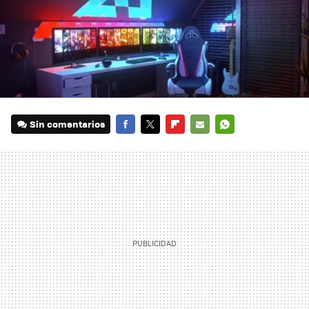
Sin comentarios
FACEBOOK
TWITTER
FLIPBOARD
E-
WHATSAPP
MAIL