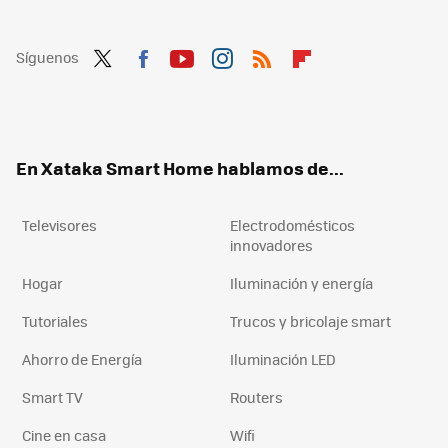
Síguenos
Twit
Fac
You
Inst
RSS
Flip
ter
ebo
tub
agr
boa
ok
e
am
rd
En Xataka Smart Home hablamos de...
Televisores
Electrodomésticos
innovadores
Hogar
Iluminación y energía
Tutoriales
Trucos y bricolaje smart
Ahorro de Energía
Iluminación LED
Smart TV
Routers
Cine en casa
Wifi