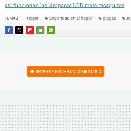
así funcionan las lámparas LED mata mosquitos
TEMAS
Hogar
Seguridad en el hogar
plagas
Ja
FACEBOOK
TWITTER
FLIPBOARD
E-
WHATSAPP
MAIL
ENTRAR Y ENVIAR UN COMENTARIO