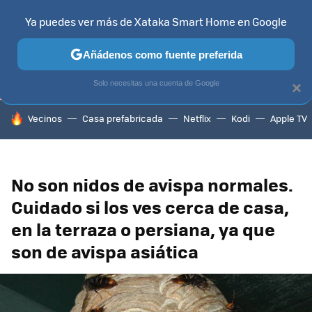
Ya puedes ver más de Xataka Smart Home en Google
TELEVISORES
CONTENIDOS SMART TV
SELECCIÓN
HOG
Añádenos como fuente preferida
Solo necesitas una cuenta de Google
×
HOY SE HABLA DE
Vecinos
Casa prefabricada
Netflix
Kodi
Apple TV
No son nidos de avispa normales.
Cuidado si los ves cerca de casa,
en la terraza o persiana, ya que
son de avispa asiática