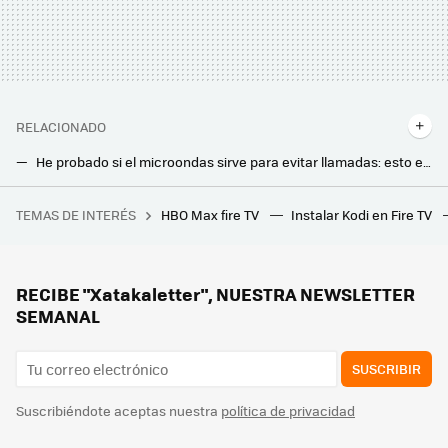
RELACIONADO
He probado si el microondas sirve para evitar llamadas: esto es lo que me ha pasado con el móvil
Conocer el cuadro eléctrico de nuestra casa es fundamental: esta es la función de los diferentes interruptores
TEMAS DE INTERÉS
HBO Max fire TV
Instalar Kodi en Fire TV
Ratchet & Clank llega a celulares y se transforma por completo en un hero shooter: así puedes registrarte y jugar gratis en México
Llevo meses usando este limpiador de baños. Ahora dejo la mampara y los grifos como los chorros de oro
Los fabricantes están de acuerdo: “cuando el aire acondicionado falla, la regla de los 10 minutos puede ahorrarte llamar al técnico”
RECIBE "Xatakaletter", NUESTRA NEWSLETTER
SEMANAL
SUSCRIBIR
Suscribiéndote aceptas nuestra
política de privacidad