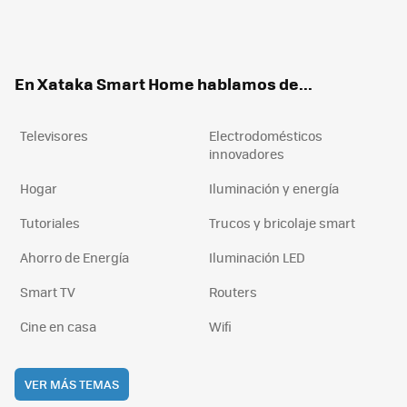
Twit
Fac
You
Inst
RSS
Flip
ter
ebo
tub
agr
boa
ok
e
am
rd
En Xataka Smart Home hablamos de...
Televisores
Electrodomésticos
innovadores
Hogar
Iluminación y energía
Tutoriales
Trucos y bricolaje smart
Ahorro de Energía
Iluminación LED
Smart TV
Routers
Cine en casa
Wifi
VER MÁS TEMAS