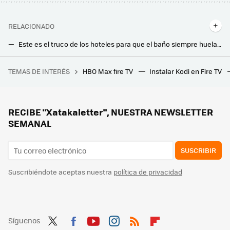
RELACIONADO
Este es el truco de los hoteles para que el baño siempre huela bien. No hay que usar ambientadores ni velas
Por qué deberías poner sal gorda en el inodoro todas las noches
TEMAS DE INTERÉS
HBO Max fire TV
Instalar Kodi en Fire TV
10 apps maravillosas de Mac que aún no tienen equivalente de la misma calidad en Windows
Meter los paños de cocina de Mercadona en el microondas. Un truco que me han enseñado y que poca gente conoce
Adiós al bicarbonato: la nueva tendencia que consigue dejar blanca cualquier toalla o paño de cocina
RECIBE "Xatakaletter", NUESTRA NEWSLETTER
SEMANAL
SUSCRIBIR
Suscribiéndote aceptas nuestra
política de privacidad
Síguenos