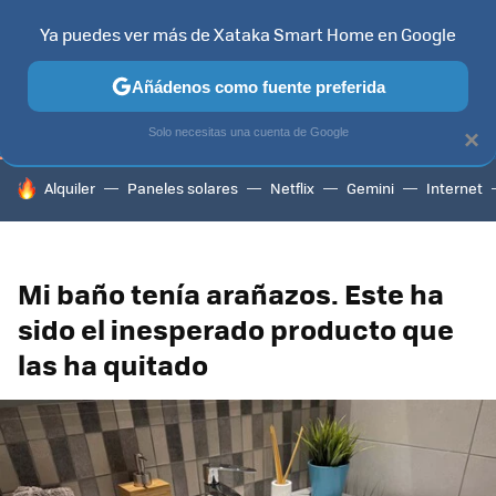
Ya puedes ver más de Xataka Smart Home en Google
TELEVISORES
CONTENIDOS SMART TV
SELECCIÓN
HOG
Añádenos como fuente preferida
Solo necesitas una cuenta de Google
×
HOY SE HABLA DE
Alquiler
Paneles solares
Netflix
Gemini
Internet
Mi baño tenía arañazos. Este ha
sido el inesperado producto que
las ha quitado