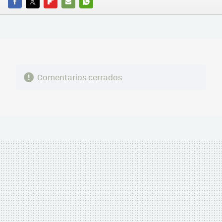
FACEBOOK
TWITTER
FLIPBOARD
E-
WHATSAPP
MAIL
Comentarios cerrados