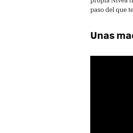
propia Nivea t
paso del que t
Unas mac