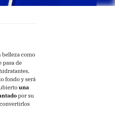
a belleza como
e pasa de
hidratantes.
o fondo y será
cubierto
una
cantado
por su
convertirlos