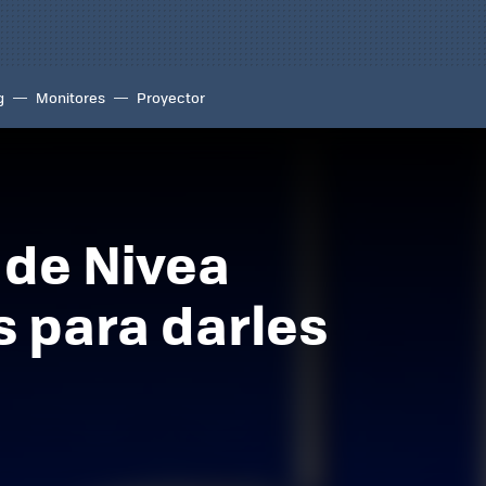
g
Monitores
Proyector
 de Nivea
s para darles