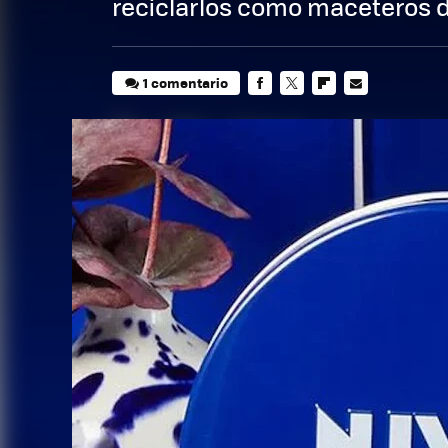
reciclarlos como maceteros de
1 comentario
FACEBOOK
TWITTER
FLIPBOARD
E-
MAIL