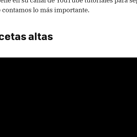
iene en su canal de YouTube tutoriales para se
e contamos lo más importante.
etas altas