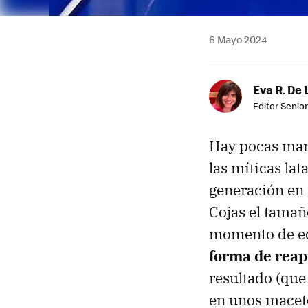
6 Mayo 2024
Eva R. De 
Editor Senior
Hay pocas marc
las míticas la
generación en 
Cojas el tamañ
momento de ech
forma de reap
resultado (que
en unos macet