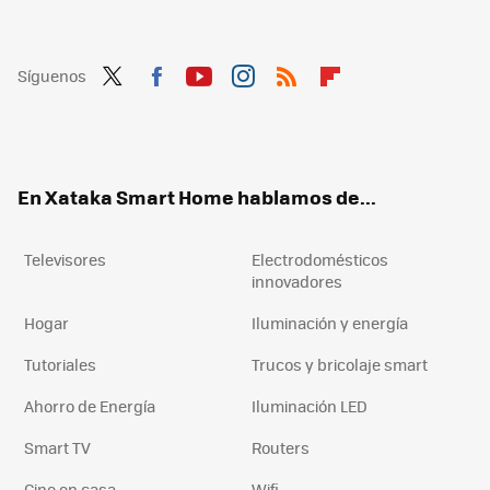
Síguenos
Twit
Fac
You
Inst
RSS
Flip
ter
ebo
tub
agr
boa
ok
e
am
rd
En Xataka Smart Home hablamos de...
Televisores
Electrodomésticos
innovadores
Hogar
Iluminación y energía
Tutoriales
Trucos y bricolaje smart
Ahorro de Energía
Iluminación LED
Smart TV
Routers
Cine en casa
Wifi