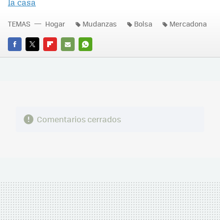
la casa
TEMAS
Hogar
Mudanzas
Bolsa
Mercadona
FACEBOOK
TWITTER
FLIPBOARD
E-
WHATSAPP
MAIL
Comentarios cerrados