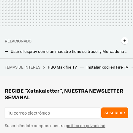
RELACIONADO
Usar el espray como un maestro tiene su truco, y Mercadona nos lo ha desvelado en este vídeo. Así hay que hacerlo
Pensaba que los espráis con lejía servían para casi todo, pero no. Estos son los usos recomendados según Mercadona
TEMAS DE INTERÉS
HBO Max fire TV
Instalar Kodi en Fire TV
Las fábricas ya calientan motores para el iPhone 20 y el regreso del cristal huele a pura nostalgia
Antes tiraba las cáscaras de pistacho, pero ahora me he dado cuenta de que son un tesoro para mis plantas
Los expertos avisan: “la ventilación cruzada es ideal para refrescar la casa y lo mejor es usar dos ventiladores”
RECIBE "Xatakaletter", NUESTRA NEWSLETTER
SEMANAL
SUSCRIBIR
Suscribiéndote aceptas nuestra
política de privacidad