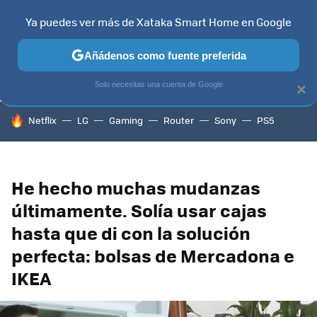
Ya puedes ver más de Xataka Smart Home en Google
TELEVISORES
CONTENIDOS SMART TV
SELECCIÓN
HOG
Añádenos como fuente preferida
Solo necesitas una cuenta de Google
×
HOY SE HABLA DE
Netflix
LG
Gaming
Router
Sony
PS5
He hecho muchas mudanzas
últimamente. Solía usar cajas
hasta que di con la solución
perfecta: bolsas de Mercadona e
IKEA