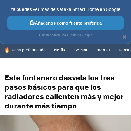
Ya puedes ver más de Xataka Smart Home en Google
TELEVISORES
CONTENIDOS SMART TV
SELECCIÓN
HOG
Añádenos como fuente preferida
Solo necesitas una cuenta de Google
×
HOY SE HABLA DE
Casa prefabricada
Netflix
Gemini
Internet
Gamin
Este fontanero desvela los tres
pasos básicos para que los
radiadores calienten más y mejor
durante más tiempo