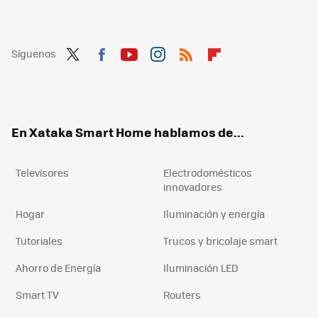
Síguenos
Twit
Fac
You
Inst
RSS
Flip
ter
ebo
tub
agr
boa
ok
e
am
rd
En Xataka Smart Home hablamos de...
Televisores
Electrodomésticos
innovadores
Hogar
Iluminación y energía
Tutoriales
Trucos y bricolaje smart
Ahorro de Energía
Iluminación LED
Smart TV
Routers