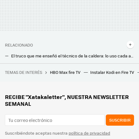
RELACIONADO
El truco que me enseñó el técnico de la caldera: lo uso cada año con los radiadores y calientan más y mejor
El fontanero me dijo que hiciese esto cada año: los radiadores se calientan antes y gastan menos
TEMAS DE INTERÉS
HBO Max fire TV
Instalar Kodi en Fire TV
Mercadona ha encontrado en la Generación Z uno de sus mejores negocios. El 77% de los jóvenes han caído en el pozo del micro spending
La ola de frío traerá ventanas empañadas: así me aconsejaron evitarlas para que no aparezca moho ni humedad en casa
"En casa tenemos la norma de lavar las sábanas una vez a la semana y las toallas cada 3 días" esta experta en limpieza lo deja claro
RECIBE "Xatakaletter", NUESTRA NEWSLETTER
SEMANAL
SUSCRIBIR
Suscribiéndote aceptas nuestra
política de privacidad