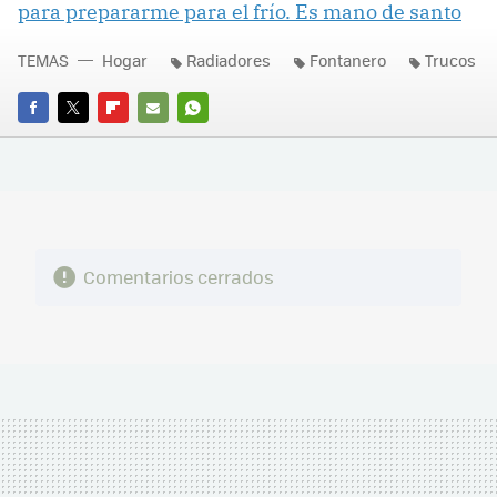
para prepararme para el frío. Es mano de santo
TEMAS
Hogar
Radiadores
Fontanero
Trucos
FACEBOOK
TWITTER
FLIPBOARD
E-
WHATSAPP
MAIL
Comentarios cerrados