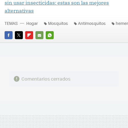
sin usar insecticidas: estas son las mejores
alternativas
TEMAS
Hogar
Mosquitos
Antimosquitos
hemer
FACEBOOK
TWITTER
FLIPBOARD
E-
WHATSAPP
MAIL
Comentarios cerrados