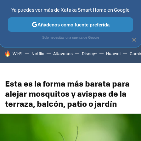
Ya puedes ver más de Xataka Smart Home en Google
TELEVISORES
CONTENIDOS SMART TV
SELECCIÓN
HOG
Añádenos como fuente preferida
Solo necesitas una cuenta de Google
×
HOY SE HABLA DE
Wi-Fi
Netflix
Altavoces
Disney+
Huawei
Gami
Esta es la forma más barata para
alejar mosquitos y avispas de la
terraza, balcón, patio o jardín