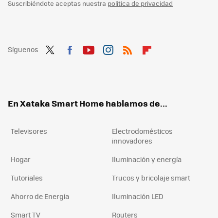
Suscribiéndote aceptas nuestra
política de privacidad
Síguenos
Twit
Fac
You
Inst
RSS
Flip
ter
ebo
tub
agr
boa
ok
e
am
rd
En Xataka Smart Home hablamos de...
Televisores
Electrodomésticos
innovadores
Hogar
Iluminación y energía
Tutoriales
Trucos y bricolaje smart
Ahorro de Energía
Iluminación LED
Smart TV
Routers