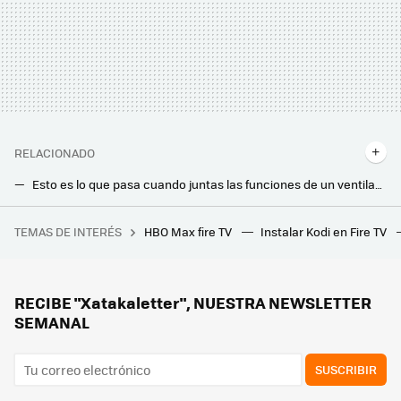
RELACIONADO
Esto es lo que pasa cuando juntas las funciones de un ventilador con un insecticida: así son los ventiladores anti-mosquitos
No quiero que mi terraza o jardín se llene de mosquitos y garrapatas después de tanto llover. Tres plantas que voy a poner para evitarlo
TEMAS DE INTERÉS
HBO Max fire TV
Instalar Kodi en Fire TV
Canarias tiene una patata caliente entre manos. Una gigantesca estatua franquista que ni Franco quiso
Antes tiraba las cáscaras de pistacho, pero ahora me he dado cuenta de que son un tesoro para mis plantas
Las lavadoras tienen una función muy desconocida e indispensable: evita que huela mal y hace que funcione como el primer día
RECIBE "Xatakaletter", NUESTRA NEWSLETTER
SEMANAL
SUSCRIBIR