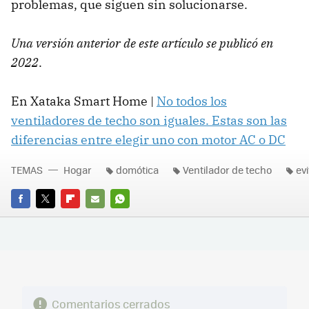
problemas, que siguen sin solucionarse.
Una versión anterior de este artículo se publicó en
2022
.
En Xataka Smart Home |
No todos los
ventiladores de techo son iguales. Estas son las
diferencias entre elegir uno con motor AC o DC
TEMAS
Hogar
domótica
Ventilador de techo
evi
FACEBOOK
TWITTER
FLIPBOARD
E-
WHATSAPP
MAIL
Comentarios cerrados