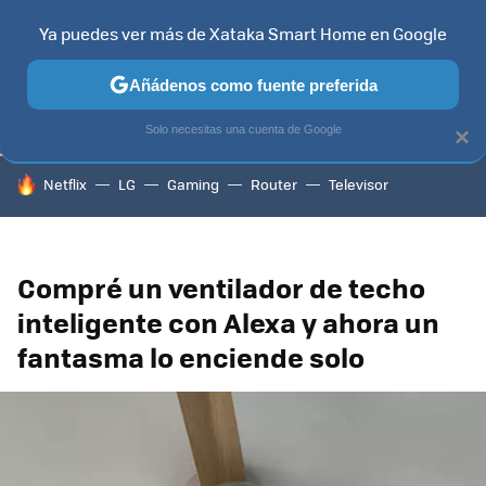
Ya puedes ver más de Xataka Smart Home en Google
TELEVISORES
CONTENIDOS SMART TV
SELECCIÓN
HOG
Añádenos como fuente preferida
Solo necesitas una cuenta de Google
×
HOY SE HABLA DE
Netflix
LG
Gaming
Router
Televisor
Compré un ventilador de techo
inteligente con Alexa y ahora un
fantasma lo enciende solo