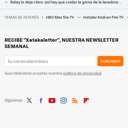
Balay lo deja claro: así hay que cuidar la goma de la lavadora para que no haya olores ni suciedad en la ropa
Usar así tu freidora de aire puede hacer que aparezcan sustancias cancerígenas: cómo puedes evitarlo según la OCU
TEMAS DE INTERÉS
HBO Max fire TV
Instalar Kodi en Fire TV
Si la pregunta es cuánto dinero existe en el mundo por persona, este revelador gráfico tiene la respuesta
Esta es la solución de Leroy Merlin para aislar las ventanas correderas sin obras y ahorrar en calefacción: rápida y barata
De balcón estrecho usado como trastero a rinconcito chill: así puedes reformar tu terraza sin obras y por poco dinero
RECIBE "Xatakaletter", NUESTRA NEWSLETTER
SEMANAL
SUSCRIBIR
Suscribiéndote aceptas nuestra
política de privacidad
Síguenos
Twit
Fac
You
Inst
RSS
Flip
ter
ebo
tub
agr
boa
ok
e
am
rd