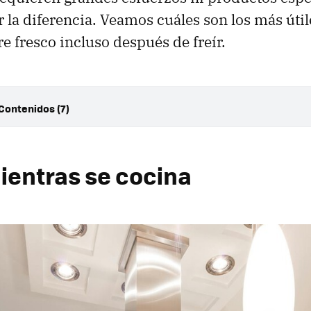
la diferencia. Veamos cuáles son los más útil
e fresco incluso después de freír.
Contenidos (7)
mientras se cocina
pana extractora y ventilar
ientras se cocina
or aromático
é molido
pana limpia
agre y agua
la ropa coge tan rápido el olor