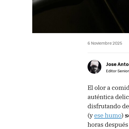
6 Noviembre 2025
Jose Ant
Editor Senior
El olor a comi
auténtica deli
disfrutando de
(y
ese humo
)
s
horas después 