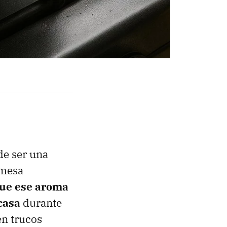
de ser una
 mesa
ue ese aroma
casa
durante
en trucos