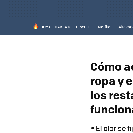
HOY SE HABLA DE
Wi-Fi
Netflix
Altavoc
Cómo aca
ropa y 
los res
funcio
El olor se 