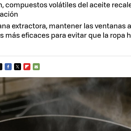
, compuestos volátiles del aceite recal
lación
a extractora, mantener las ventanas a
s más eficaces para evitar que la ropa h
FACEBOOK
TWITTER
FLIPBOARD
E-
MAIL