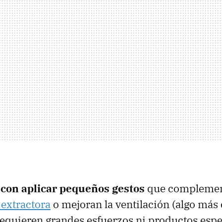
 con aplicar pequeños gestos
que complement
extractora
o mejoran la ventilación (algo más
requieren grandes esfuerzos ni productos espe