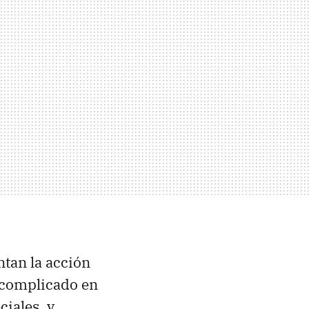
an la acción
 complicado en
ciales, y