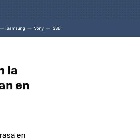
Samsung
Sony
SSD
n la
san en
grasa en