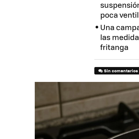
suspensión
poca venti
Una campan
las medida
fritanga
Sin comentarios