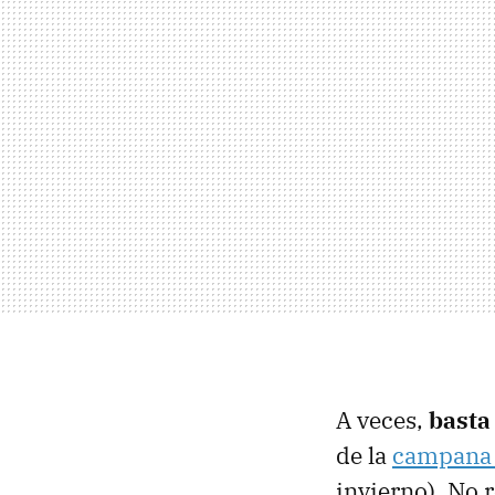
A veces,
basta
de la
campana 
invierno). No 