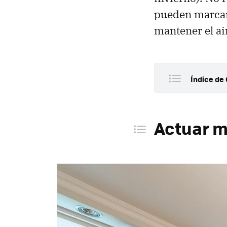
pueden marcar 
mantener el air
Índice de 
Actuar 
Cam
Actuar m
Vap
Caf
Cam
Vin
Por qué 