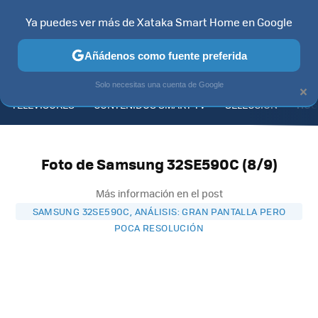
Ya puedes ver más de Xataka Smart Home en Google
Añádenos como fuente preferida
MENÚ
NUEVO
×
Solo necesitas una cuenta de Google
TELEVISORES
CONTENIDOS SMART TV
SELECCIÓN
HOG
Foto de Samsung 32SE590C (8/9)
Más información en el post
SAMSUNG 32SE590C, ANÁLISIS: GRAN PANTALLA PERO
POCA RESOLUCIÓN