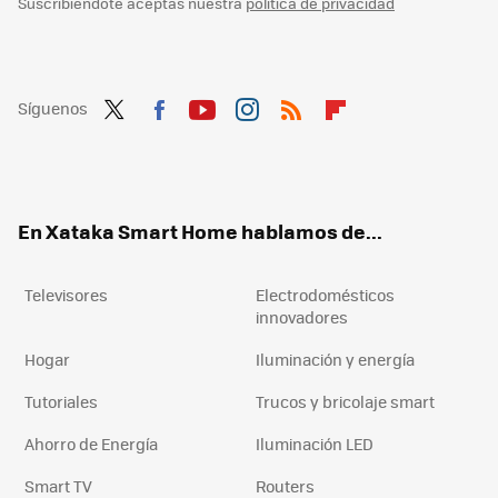
Suscribiéndote aceptas nuestra
política de privacidad
Síguenos
Twit
Fac
You
Inst
RSS
Flip
ter
ebo
tub
agr
boa
ok
e
am
rd
En Xataka Smart Home hablamos de...
Televisores
Electrodomésticos
innovadores
Hogar
Iluminación y energía
Tutoriales
Trucos y bricolaje smart
Ahorro de Energía
Iluminación LED
Smart TV
Routers