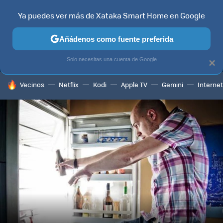
Ya puedes ver más de Xataka Smart Home en Google
MENÚ
NUEVO
Añádenos como fuente preferida
TELEVISORES
CONTENIDOS SMART TV
SELECCIÓN
HOG
Solo necesitas una cuenta de Google
×
HOY SE HABLA DE
Vecinos
Netflix
Kodi
Apple TV
Gemini
Internet