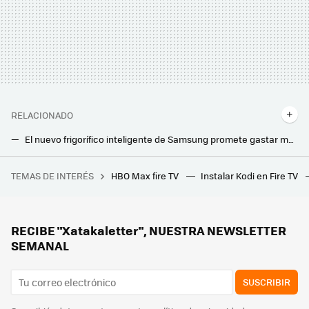
RELACIONADO
El nuevo frigorífico inteligente de Samsung promete gastar menos luz gracias a la IA y tener más capacidad de almacenamiento
El invento que quiere jubilar a los frigoríficos y aires acondicionados: no usa gas ni compresor
TEMAS DE INTERÉS
HBO Max fire TV
Instalar Kodi en Fire TV
Los bloqueos de IP de LaLiga ya afectan a la RAE o las webs de los ayuntamientos, mientras se puede seguir viendo el fútbol gratis
El vídeo de TikTok que triunfa enseñando cómo limpiar la freidora de aire: esto es lo que conviene hacer
Vale cada céntimo que he pagado: he jubilado la fregona y tengo más tiempo libre
RECIBE "Xatakaletter", NUESTRA NEWSLETTER
SEMANAL
SUSCRIBIR