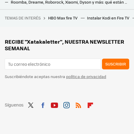
Roomba, Dreame, Roborock, Xiaomi, Dyson y más: qué están haciendo las mejores marcas de robots aspiradores
Así son los dos nuevos robots de limpieza presentados por Xiaomi que llegan cargados de tecnología para competir en la gama alta
TEMAS DE INTERÉS
HBO Max fire TV
Instalar Kodi en Fire TV
Si la pregunta es cuánto dinero existe en el mundo por persona, este revelador gráfico tiene la respuesta
Vale cada céntimo que he pagado: he jubilado la fregona y tengo más tiempo libre
El nuevo aire acondicionado inteligente de LG quiere que gastemos menos luz gracias a la IA
RECIBE "Xatakaletter", NUESTRA NEWSLETTER
SEMANAL
SUSCRIBIR
Suscribiéndote aceptas nuestra
política de privacidad
Síguenos
Twit
Fac
You
Inst
RSS
Flip
ter
ebo
tub
agr
boa
ok
e
am
rd