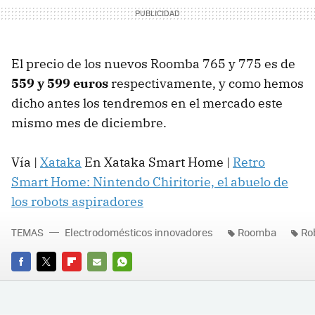
El precio de los nuevos Roomba 765 y 775 es de
559 y 599 euros
respectivamente, y como hemos
dicho antes los tendremos en el mercado este
mismo mes de diciembre.
Vía |
Xataka
En Xataka Smart Home |
Retro
Smart Home: Nintendo Chiritorie, el abuelo de
los robots aspiradores
TEMAS
Electrodomésticos innovadores
Roomba
Ro
FACEBOOK
TWITTER
FLIPBOARD
E-
WHATSAPP
MAIL