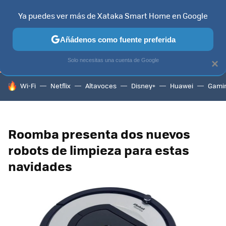
Ya puedes ver más de Xataka Smart Home en Google
TELEVISORES
CONTENIDOS SMART TV
SELECCIÓN
HOG
Añádenos como fuente preferida
Solo necesitas una cuenta de Google
×
HOY SE HABLA DE
Wi-Fi
Netflix
Altavoces
Disney+
Huawei
Gami
Roomba presenta dos nuevos
robots de limpieza para estas
navidades