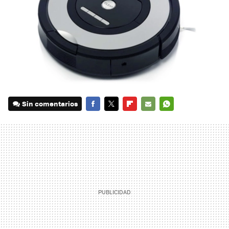
Sin comentarios
FACEBOOK
TWITTER
FLIPBOARD
E-
WHATSAPP
MAIL