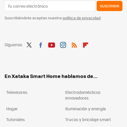
SUSCRIBIR
Suscribiéndote aceptas nuestra
política de privacidad
Síguenos
Twit
Fac
You
Inst
RSS
Flip
ter
ebo
tub
agr
boa
ok
e
am
rd
En Xataka Smart Home hablamos de...
Televisores
Electrodomésticos
innovadores
Hogar
Iluminación y energía
Tutoriales
Trucos y bricolaje smart