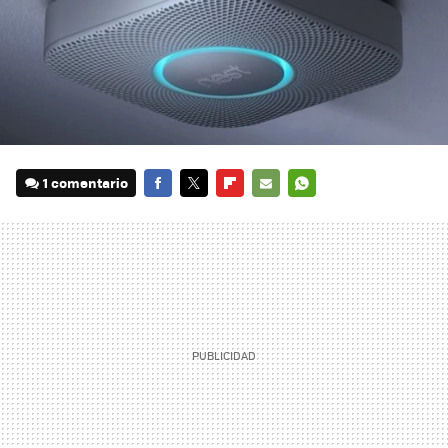
1 comentario
FACEBOOK
TWITTER
FLIPBOARD
E-
WHATSAPP
MAIL