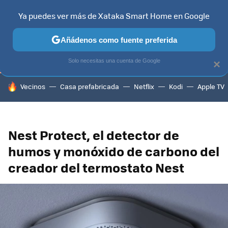
Ya puedes ver más de Xataka Smart Home en Google
TELEVISORES
CONTENIDOS SMART TV
SELECCIÓN
HOG
Añádenos como fuente preferida
Solo necesitas una cuenta de Google
×
HOY SE HABLA DE
Vecinos
Casa prefabricada
Netflix
Kodi
Apple TV
Nest Protect, el detector de
humos y monóxido de carbono del
creador del termostato Nest