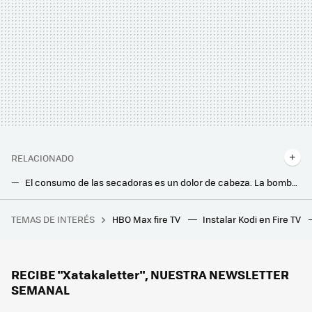
RELACIONADO
El consumo de las secadoras es un dolor de cabeza. La bomba de calor de la nueva lavasecadora con IA de Samsung promete un gran ahorro
Samsung sigue el camino de Tesla: promete actualizar sus electrodomésticos para que sean mejores que el día que los compramos
TEMAS DE INTERÉS
HBO Max fire TV
Instalar Kodi en Fire TV
Es una de las mejores películas de Marvel y la tenemos en streaming. La elegía a un icono convertida en espectáculo bélico de ciencia ficción
Adiós a los paneles solares tradicionales: científicos japoneses presentan los primeros fabricados con titanio, 1000 veces más potentes
La solución de Lidl a precio de derribo para automatizar y hasta iluminar la casa sin cables
RECIBE "Xatakaletter", NUESTRA NEWSLETTER
SEMANAL