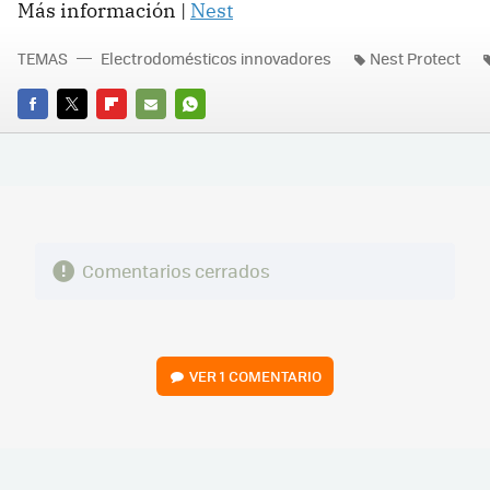
Más información |
Nest
TEMAS
Electrodomésticos innovadores
Nest Protect
FACEBOOK
TWITTER
FLIPBOARD
E-
WHATSAPP
MAIL
Comentarios cerrados
VER
1 COMENTARIO