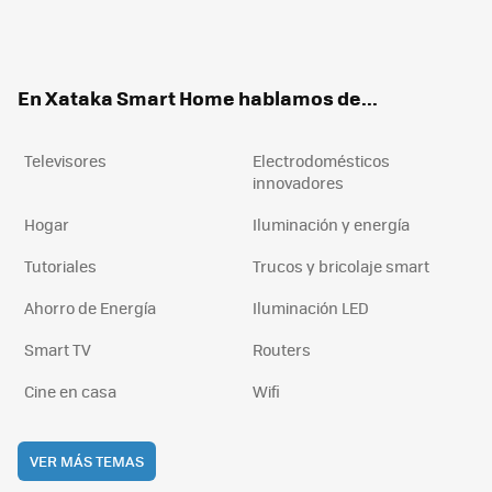
Twit
Fac
You
Inst
RSS
Flip
ter
ebo
tub
agr
boa
ok
e
am
rd
En Xataka Smart Home hablamos de...
Televisores
Electrodomésticos
innovadores
Hogar
Iluminación y energía
Tutoriales
Trucos y bricolaje smart
Ahorro de Energía
Iluminación LED
Smart TV
Routers
Cine en casa
Wifi
VER MÁS TEMAS