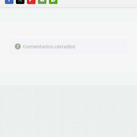
FACEBOOK
TWITTER
FLIPBOARD
E-
WHATSAPP
MAIL
Comentarios cerrados