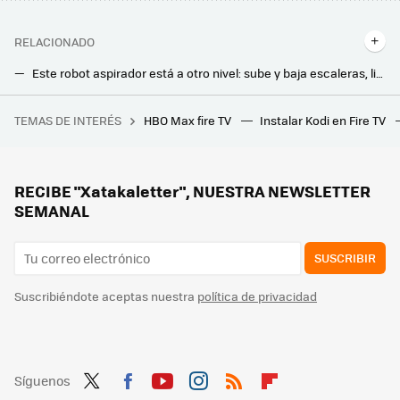
RELACIONADO
Este robot aspirador está a otro nivel: sube y baja escaleras, limpia los escalones y se carga solo
Xiaomi ha anunciado su nuevo robot aspirador. Además de fregar, llega cargado de potencia para no dejar rastro de suciedad
TEMAS DE INTERÉS
HBO Max fire TV
Instalar Kodi en Fire TV
Bali quiso atraer a todos los nómadas digitales con medidas increíbles. Así les va tres años después
ALDI lanza por tiempo limitado sus dos freidoras de aire baratas: a la venta esta semana con precios muy competitivos
Termina el invierno y Lidl está liquidando sus equipos de calefacción con grandes descuentos: estos son los más interesantes
RECIBE "Xatakaletter", NUESTRA NEWSLETTER
SEMANAL
SUSCRIBIR
Suscribiéndote aceptas nuestra
política de privacidad
Síguenos