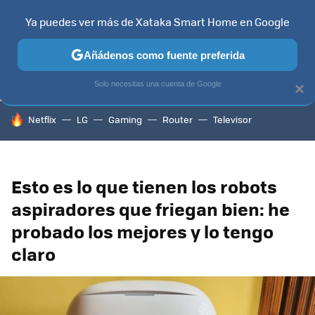
Ya puedes ver más de Xataka Smart Home en Google
TELEVISORES
CONTENIDOS SMART TV
SELECCIÓN
HOG
Añádenos como fuente preferida
Solo necesitas una cuenta de Google
×
HOY SE HABLA DE
Netflix
LG
Gaming
Router
Televisor
Esto es lo que tienen los robots
aspiradores que friegan bien: he
probado los mejores y lo tengo
claro